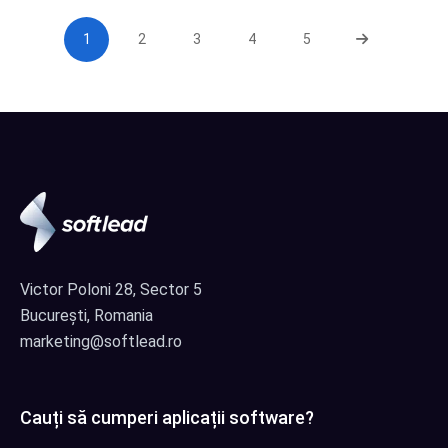
1
2
3
4
5
Victor Poloni 28, Sector 5
București, Romania
marketing@softlead.ro
Cauți să cumperi aplicații software?