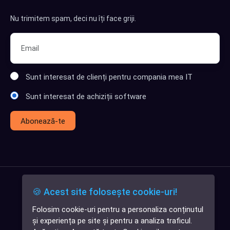
Nu trimitem spam, deci nu îți face griji.
Sunt interesat de clienți pentru compania mea IT
Sunt interesat de achiziții software
Abonează-te
🍪 Acest site folosește cookie-uri!
Folosim cookie-uri pentru a personaliza conținutul
✕
și experiența pe site și pentru a analiza traficul.
Cauți o aplicație