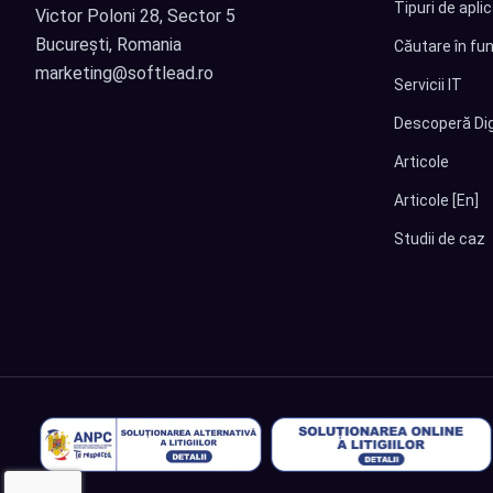
Tipuri de apli
Victor Poloni 28, Sector 5
București, Romania
Căutare în fun
marketing@softlead.ro
Servicii IT
Descoperă Dig
Articole
Articole [En]
Studii de caz