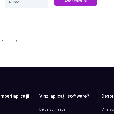
Abonează-te
2
mperi aplicații
Vinzi aplicații software?
Despr
De ce Softlead?
Cine su