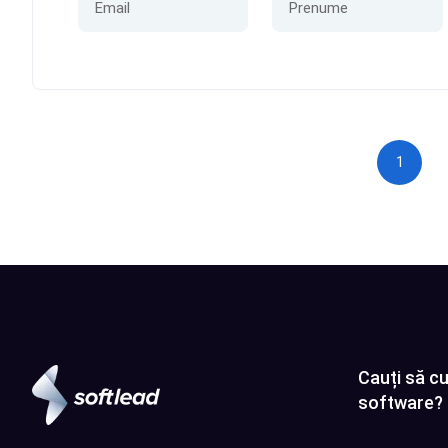
1
Cauți să cu
software?