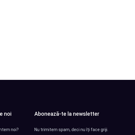
e noi
Abonează-te la newsletter
ntem noi?
Nu trimitem spam, deci nu îți face griji.