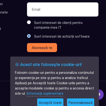
ri
riate
Sunt interesat de clienți pentru
compania mea IT
t
Sunt interesat de achiziții software
Abonează-te
🍪 Acest site folosește cookie-uri!
Folosim cookie-uri pentru a personaliza conținutul
✕
și experiența pe site și pentru a analiza traficul.
Cauți o aplicație
Apăsați pe Acceptă toate Cookie-urile pentru a
software?
accepta modulele cookie și pentru a accesa direct
site-ul.
Informații suplimentare
Acceptă toate
Personalizează