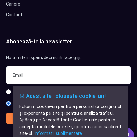
Cariere
Contact
Abonează-te la newsletter
Nu trimitem spam, deci nu îți face griji.
Sunt interesat de clienți pentru compania mea IT
🍪 Acest site folosește cookie-uri!
Sunt interesat de achiziții software
Folosim cookie-uri pentru a personaliza conținutul
✕
și experiența pe site și pentru a analiza traficul.
Cauți o aplicație
Abonează-te
Apăsați pe Acceptă toate Cookie-urile pentru a
software?
accepta modulele cookie și pentru a accesa direct
site-ul.
Informații suplimentare