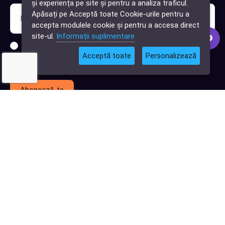
și experiența pe site și pentru a analiza traficul.
Cauți o aplicație
Apăsați pe Acceptă toate Cookie-urile pentru a
software?
accepta modulele cookie și pentru a accesa direct
site-ul.
Informații suplimentare
Sunt interesat de clienți pentru compania mea IT
Acceptă toate
Personalizează
Sunt interesat de achiziții software
Abonează-te