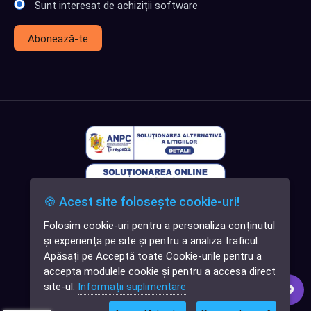
Sunt interesat de achiziții software
Abonează-te
🍪 Acest site folosește cookie-uri!
Folosim cookie-uri pentru a personaliza conținutul
✕
și experiența pe site și pentru a analiza traficul.
Cauți o aplicație
Apăsați pe Acceptă toate Cookie-urile pentru a
software?
accepta modulele cookie și pentru a accesa direct
site-ul.
Informații suplimentare
© 2026
Softlead
• Toate drepturile rezervate |