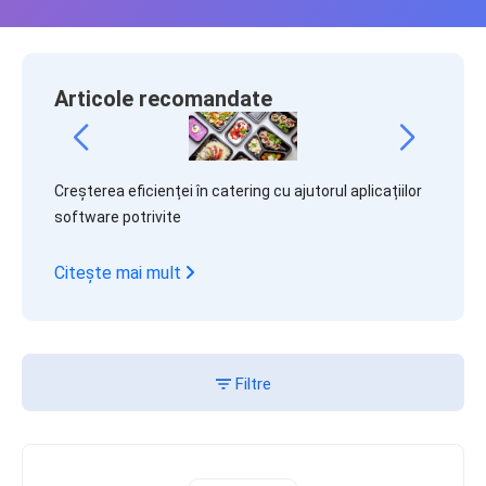
Articole recomandate
ting
Creșterea eficienței în catering cu ajutorul aplicațiilor
Cum să 
software potrivite
aplicaț
Citește mai mult
Citeșt
Filtre