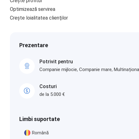
Creşte profitul
Optimizează servirea
Creşte loialitatea clienţilor
Prezentare
Potrivit pentru
Companie mijlocie, Companie mare, Multinaționa
Costuri
de la 5.000 €
Limbi suportate
Română