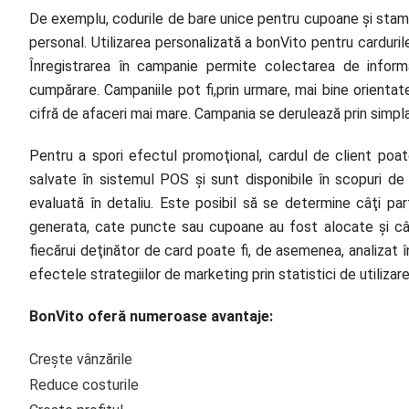
De exemplu, codurile de bare unice pentru cupoane şi stampi
personal. Utilizarea personalizată a bonVito pentru carduril
Înregistrarea în campanie permite colectarea de informaţ
cumpărare. Campaniile pot fi,prin urmare, mai bine orientate
cifră de afaceri mai mare. Campania se derulează prin simpla 
Pentru a spori efectul promoţional, cardul de client poa
salvate în sistemul POS şi sunt disponibile în scopuri de 
evaluată în detaliu. Este posibil să se determine câţi part
generata, cate puncte sau cupoane au fost alocate şi c
fiecărui deţinător de card poate fi, de asemenea, analizat în
efectele strategiilor de marketing prin statistici de utilizare
BonVito oferă numeroase avantaje:
Creşte vânzările
Reduce costurile