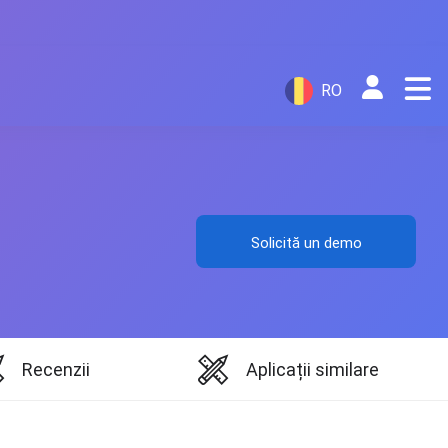
RO
Solicită un demo
Recenzii
Aplicații similare