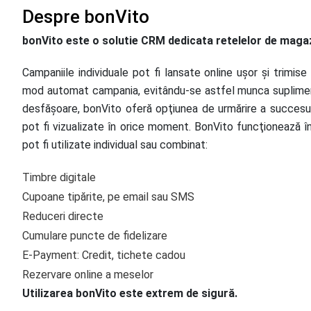
Despre bonVito
bonVito este o solutie CRM dedicata retelelor de maga
Campaniile individuale pot fi lansate online uşor şi trim
mod automat campania, evitându-se astfel munca suplimen
desfăşoare, bonVito oferă opţiunea de urmărire a succesului
pot fi vizualizate în orice moment. BonVito funcţionează 
pot fi utilizate individual sau combinat:
Timbre digitale
Cupoane tipărite, pe email sau SMS
Reduceri directe
Cumulare puncte de fidelizare
E-Payment: Credit, tichete cadou
Rezervare online a meselor
Utilizarea bonVito este extrem de sigură.