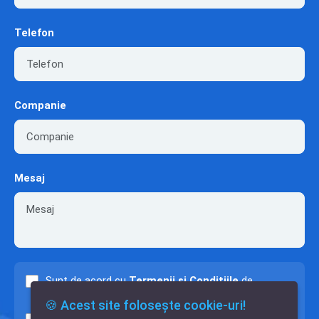
Telefon
Companie
Mesaj
Sunt de acord cu
Termenii și Condițiile
de
utilizare a site-ului.
🍪 Acest site folosește cookie-uri!
Sunt de acord cu
Politica de