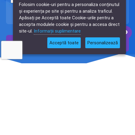
Folosim cookie-uri pentru a personaliza conținutul
confidențialitate și prelucrare
a datelor
✕
și experiența pe site și pentru a analiza traficul.
personale.
Cauți o aplicație
Apăsați pe Acceptă toate Cookie-urile pentru a
software?
accepta modulele cookie și pentru a accesa direct
site-ul.
Informații suplimentare
Acceptă toate
Personalizează
Trimite
Recenzii