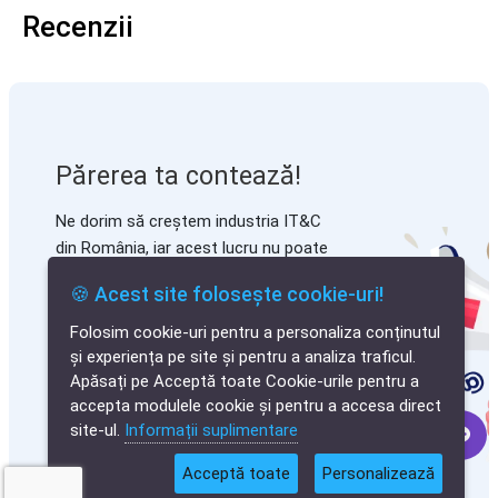
Recenzii
Părerea ta contează!
Ne dorim să creștem industria IT&C
din România, iar acest lucru nu poate
fi posibil decât printr-un sistem
🍪 Acest site folosește cookie-uri!
transparent de evaluare.
Vă rugăm să adăugați un review
Folosim cookie-uri pentru a personaliza conținutul
✕
pentru aplicația Lemon POS
și experiența pe site și pentru a analiza traficul.
Cauți o aplicație
completând câmpurile de mai jos.
Apăsați pe Acceptă toate Cookie-urile pentru a
software?
accepta modulele cookie și pentru a accesa direct
Toate informațiile de contact sunt
site-ul.
Informații suplimentare
utilizate doar pentru validarea
feedback-ului și nu vor fi publicate!
Acceptă toate
Personalizează