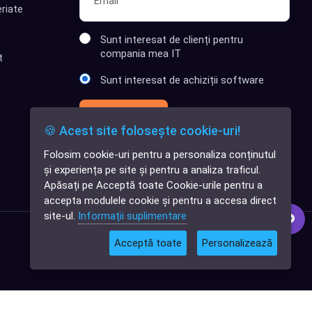
riate
Sunt interesat de clienți pentru
compania mea IT
t
Sunt interesat de achiziții software
Abonează-te
🍪 Acest site folosește cookie-uri!
Folosim cookie-uri pentru a personaliza conținutul
✕
și experiența pe site și pentru a analiza traficul.
Cauți o aplicație
Apăsați pe Acceptă toate Cookie-urile pentru a
software?
accepta modulele cookie și pentru a accesa direct
site-ul.
Informații suplimentare
Acceptă toate
Personalizează