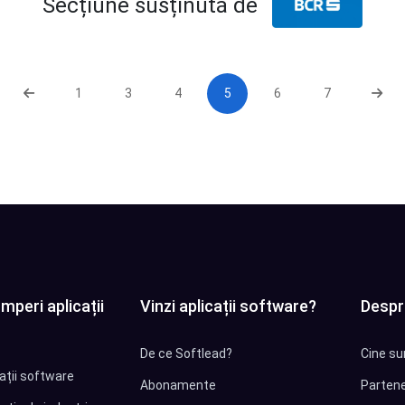
Secțiune susținută de
1
3
4
5
6
7
mperi aplicații
Vinzi aplicații software?
Despr
De ce Softlead?
Cine su
cații software
Abonamente
Partene