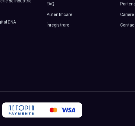
cție de industrie
FAQ
Partene
Autentificare
Cariere
ital DNA
Înregistrare
Contac
|
Politica de confidențialitate
|
Termeni și condiții Digital DNA