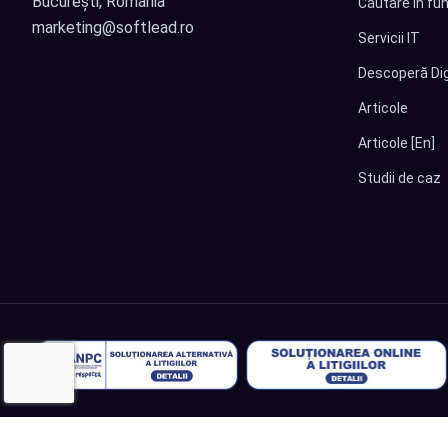
București, Romania
Căutare în fun
marketing@softlead.ro
Servicii IT
Descoperă Dig
Articole
Articole [En]
Studii de caz
© 2026
Softlead
• Toate drepturile rezervate |
Termeni și Condiții