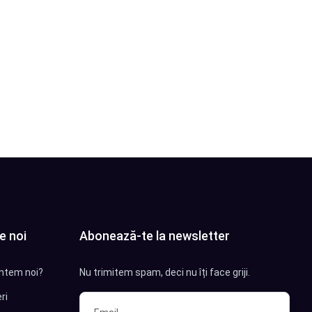
e noi
Abonează-te la newsletter
ntem noi?
Nu trimitem spam, deci nu îți face griji.
ri