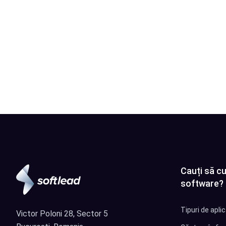
Cauți să cu
software?
Tipuri de apli
Victor Poloni 28, Sector 5