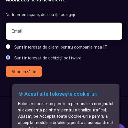
Nu trimitem spam, deci nu îți face griji.
Sunt interesat de clienți pentru compania mea IT
Sunt interesat de achiziții software
Abonează-te
🍪 Acest site folosește cookie-uri!
Folosim cookie-uri pentru a personaliza conținutul
✕
și experiența pe site și pentru a analiza traficul.
Cauți o aplicație
Apăsați pe Acceptă toate Cookie-urile pentru a
software?
accepta modulele cookie și pentru a accesa direct