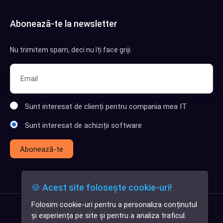
Abonează-te la newsletter
Nu trimitem spam, deci nu îți face griji.
Sunt interesat de clienți pentru compania mea IT
Sunt interesat de achiziții software
Abonează-te
🍪 Acest site folosește cookie-uri!
Folosim cookie-uri pentru a personaliza conținutul
✕
și experiența pe site și pentru a analiza traficul.
Cauți o aplicație