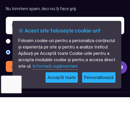
Nu trimitem spam, deci nu îți face griji.
🍪 Acest site folosește cookie-uri!
Folosim cookie-uri pentru a personaliza conținutul
Sunt interesat de clienți pentru compania mea IT
✕
și experiența pe site și pentru a analiza traficul.
Cauți o aplicație
Sunt interesat de achiziții software
Apăsați pe Acceptă toate Cookie-urile pentru a
software?
accepta modulele cookie și pentru a accesa direct
site-ul.
Informații suplimentare
Abonează-te
Acceptă toate
Personalizează