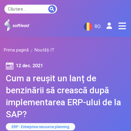
RO
Prima pagină
Noutăți IT
12 dec. 2021
Cum a reușit un lanț de
benzinării să crească după
implementarea ERP-ului de la
SAP?
ERP - Enterprise resource planning