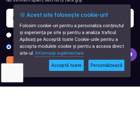
Nu trimitem spam, deci nu îți face griji.
🍪 Acest site folosește cookie-uri!
Folosim cookie-uri pentru a personaliza conținutul
✕
și experiența pe site și pentru a analiza traficul.
Cauți o aplicație
Sunt interesat de clienți pentru compania mea IT
Apăsați pe Acceptă toate Cookie-urile pentru a
software?
accepta modulele cookie și pentru a accesa direct
Sunt interesat de achiziții software
site-ul.
Informații suplimentare
Abonează-te
Acceptă toate
Personalizează