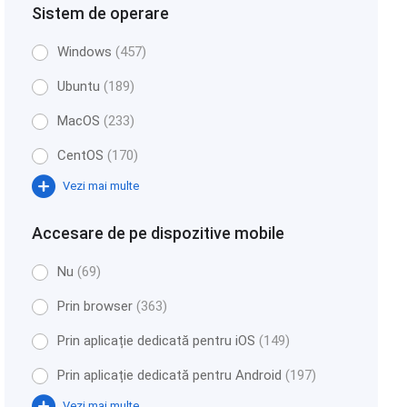
Sistem de operare
Windows
(457)
Ubuntu
(189)
MacOS
(233)
CentOS
(170)
Vezi mai multe
Accesare de pe dispozitive mobile
Nu
(69)
Prin browser
(363)
Prin aplicație dedicată pentru iOS
(149)
Prin aplicație dedicată pentru Android
(197)
Vezi mai multe