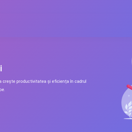
i
a crește productivitatea și eficiența în cadrul
pe.