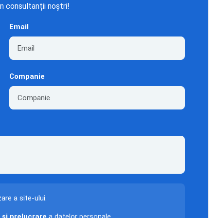
n consultanții noștri!
Email
Companie
zare a site-ului.
 și prelucrare
a datelor personale.