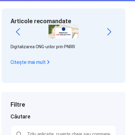
Articole recomandate
Retragere
ilor
Digitalizarea ONG-urilor prin PNRR
eficient un
Citește mai mult
Citește 
Filtre
Căutare