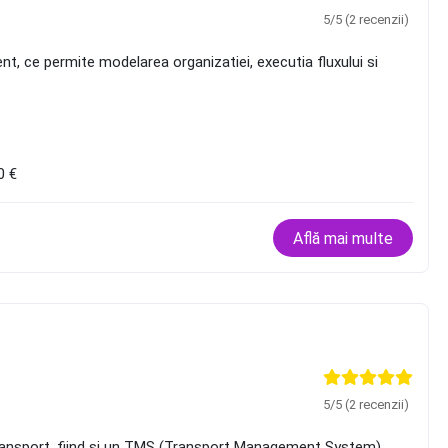
5/5 (2 recenzii)
 ce permite modelarea organizatiei, executia fluxului si
0 €
Află mai multe
5/5 (2 recenzii)
 transport, fiind și un TMS (Transport Management System)