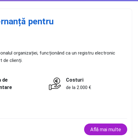
rnanță pentru
Inovația continuă este cheia protejării întreprinder
sonalul organizației, funcționând ca un registru electronic
 de clienți.
Citește mai mult
a de
Costuri
ntare
de la 2.000 €
Află mai multe