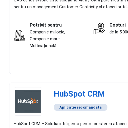
CAS genesisWorld este soluția ta XRM / CRM puternică și stan
pentru un management Customer Centricity al afacerilor tal
Potrivit pentru
Costuri
Companie mijlocie,
de la 5.00
Companie mare,
Multinațională
HubSpot CRM
Aplicație recomandată
HubSpot CRM – Solutia inteligenta pentru cresterea afacerii ta