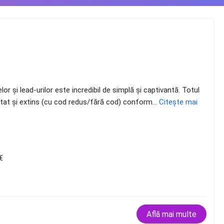
Inovația continuă este cheia protejării întreprinder
r și lead-urilor este incredibil de simplă și captivantă. Totul
daptat și extins (cu cod redus/fără cod) conform...
Citește mai
Citește mai mult
€
Află mai multe