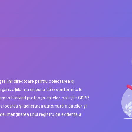
e linii directoare pentru colectarea și
 organizațiilor să dispună de o conformitate
eneral privind protecția datelor, soluțiile GDPR
a, stocarea și generarea automată a datelor și
are, menținerea unui registru de evidență a