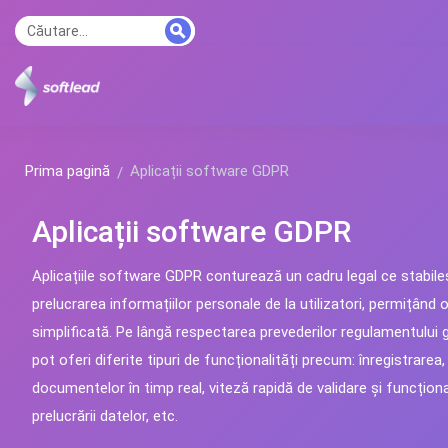
Prima pagină
Aplicații software GDPR
Aplicații software GDPR
Aplicațiile software GDPR conturează un cadru legal ce stabileșt
prelucrarea informațiilor personale de la utilizatori, permițând
simplificată. Pe lângă respectarea prevederilor regulamentului g
pot oferi diferite tipuri de funcționalități precum: înregistrare
documentelor în timp real, viteză rapidă de validare și funcțion
prelucrării datelor, etc.