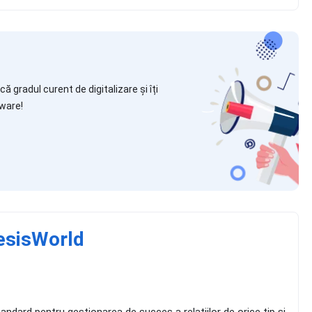
ă gradul curent de digitalizare și îți
ware!
esisWorld