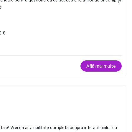
dard pentru gestionarea de succes a relațiilor de orice tip și
e.
0 €
Află mai multe
le! Vrei sa ai vizibilitate completa asupra interactiunilor cu