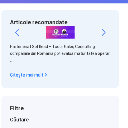
Articole recomandate
Retragere
ilor
Parteneriat Softlead – Tudor Galoș Consulting:
eficient un
companiile din România pot evalua maturitatea operăr
...
Citește 
Citește mai mult
Filtre
Căutare