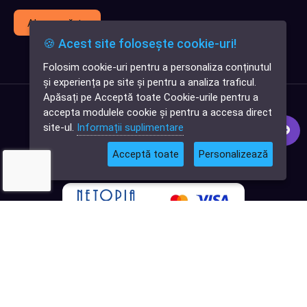
Abonează-te
🍪 Acest site folosește cookie-uri!
Folosim cookie-uri pentru a personaliza conținutul
✕
și experiența pe site și pentru a analiza traficul.
Cauți o aplicație
Apăsați pe Acceptă toate Cookie-urile pentru a
software?
accepta modulele cookie și pentru a accesa direct
site-ul.
Informații suplimentare
Acceptă toate
Personalizează
© 2026
Softlead
• Toate drepturile rezervate |
Termeni și Condiții
|
Politica de confidențialitate
|