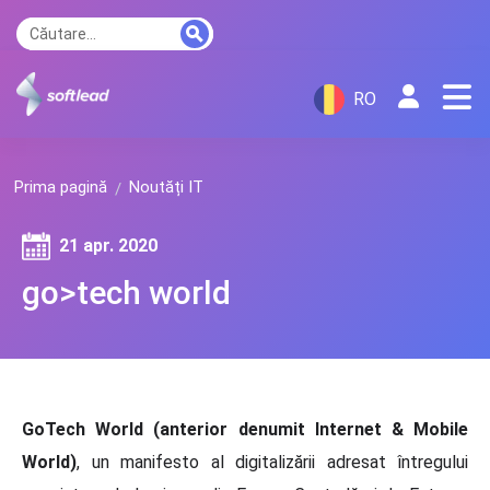
RO
Prima pagină
Noutăți IT
21 apr. 2020
go>tech world
GoTech World (anterior denumit Internet & Mobile
World)
, un manifesto al digitalizării adresat întregului