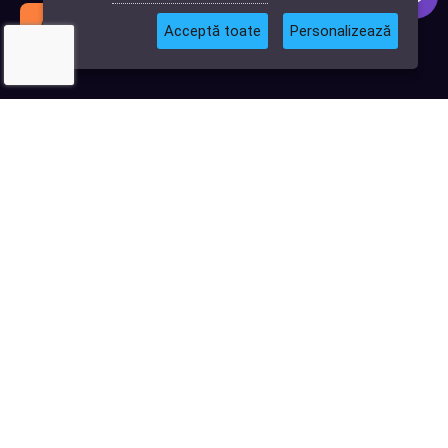
Abonează-te
Acceptă toate
Personalizează
© 2026
Softlead
• Toate drepturile rezervate |
Termeni și Condiții
|
Politica de confidențialitate
|
Termeni și condiții Digital DNA