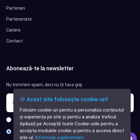
Parteneri
Parteneriate
Cariere
Contact
Abonează-te la newsletter
Nu trimitem spam, deci nu îți face griji.
🍪 Acest site folosește cookie-uri!
Folosim cookie-uri pentru a personaliza conținutul
✕
și experiența pe site și pentru a analiza traficul.
Cauți o aplicație
Sunt interesat de clienți pentru compania mea IT
Apăsați pe Acceptă toate Cookie-urile pentru a
software?
accepta modulele cookie și pentru a accesa direct
Sunt interesat de achiziții software
site-ul.
Informații suplimentare