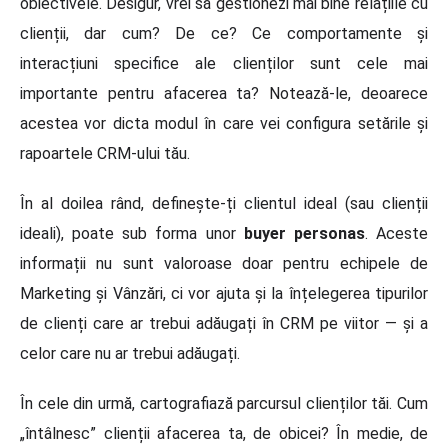
obiectivele. Desigur, vrei să gestionezi mai bine relațiile cu
clienții, dar cum? De ce? Ce comportamente și
interacțiuni specifice ale clienților sunt cele mai
importante pentru afacerea ta? Notează-le, deoarece
acestea vor dicta modul în care vei configura setările și
rapoartele CRM-ului tău.
În al doilea rând, definește-ți clientul ideal (sau clienții
ideali), poate sub forma unor
buyer personas
. Aceste
informații nu sunt valoroase doar pentru echipele de
Marketing și Vânzări, ci vor ajuta și la înțelegerea tipurilor
de clienți care ar trebui adăugați în CRM pe viitor — și a
celor care nu ar trebui adăugați.
În cele din urmă, cartografiază parcursul clienților tăi. Cum
„întâlnesc” clienții afacerea ta, de obicei? În medie, de