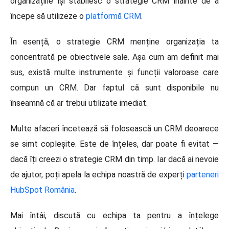
organizațiile își stabilesc o strategie CRM înainte de a
începe să utilizeze o
platformă CRM
.
În esență, o strategie CRM menține organizația ta
concentrată pe obiectivele sale. Așa cum am definit mai
sus, există multe instrumente și funcții valoroase care
compun un CRM. Dar faptul că sunt disponibile nu
înseamnă că ar trebui utilizate imediat.
Multe afaceri încetează să folosească un CRM deoarece
se simt copleșite. Este de înțeles, dar poate fi evitat —
dacă îți creezi o strategie CRM din timp. Iar dacă ai nevoie
de ajutor, poți apela la echipa noastră de experți
parteneri
HubSpot România
.
Mai întâi, discută cu echipa ta pentru a înțelege