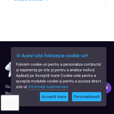
🍪 Acest site folosește cookie-uri!
Folosim cookie-uri pentru a personaliza conținutul
✕
și experiența pe site și pentru a analiza traficul.
Cauți o aplicație
Apăsați pe Acceptă toate Cookie-urile pentru a
software?
accepta modulele cookie și pentru a accesa direct
Victor Poloni 28, Sector 5
site-ul.
Informații suplimentare
București, Romania
Acceptă toate
Personalizează
marketing@softlead.ro