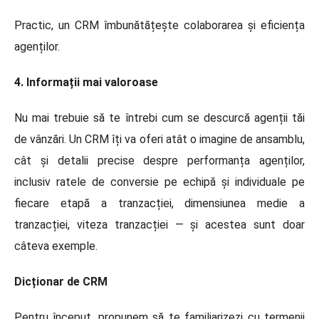
Practic, un CRM îmbunătățește colaborarea și eficiența
agenților.
4. Informații mai valoroase
Nu mai trebuie să te întrebi cum se descurcă agenții tăi
de vânzări. Un CRM îți va oferi atât o imagine de ansamblu,
cât și detalii precise despre performanța agenților,
inclusiv ratele de conversie pe echipă și individuale pe
fiecare etapă a tranzacției, dimensiunea medie a
tranzacției, viteza tranzacției — și acestea sunt doar
câteva exemple.
Dicționar de CRM
Pentru început, propunem să te familiarizezi cu termenii