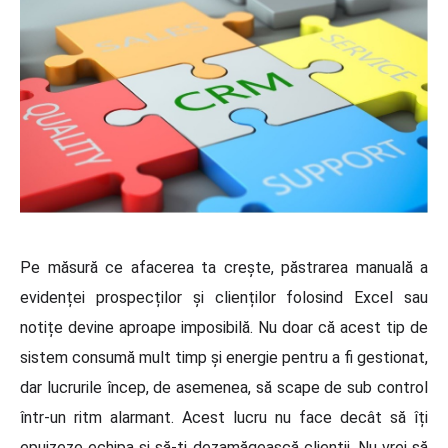
Pe măsură ce afacerea ta crește, păstrarea manuală a
evidenței prospecților și clienților folosind Excel sau
notițe devine aproape imposibilă. Nu doar că acest tip de
sistem consumă mult timp și energie pentru a fi gestionat,
dar lucrurile încep, de asemenea, să scape de sub control
într-un ritm alarmant. Acest lucru nu face decât să îți
epuizeze echipa și să-ți dezamăgească clienții. Nu vrei să