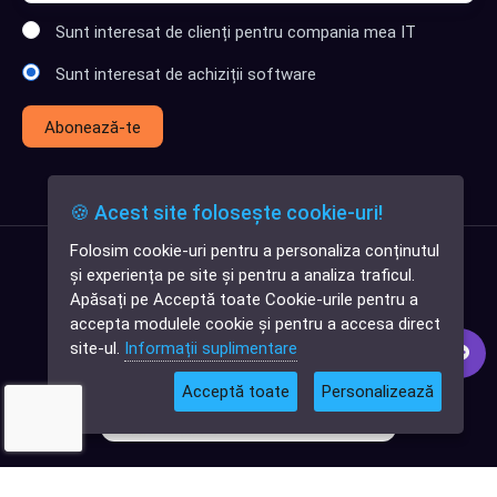
Sunt interesat de clienți pentru compania mea IT
Sunt interesat de achiziții software
Abonează-te
🍪 Acest site folosește cookie-uri!
Folosim cookie-uri pentru a personaliza conținutul
✕
și experiența pe site și pentru a analiza traficul.
Cauți o aplicație
Apăsați pe Acceptă toate Cookie-urile pentru a
software?
accepta modulele cookie și pentru a accesa direct
site-ul.
Informații suplimentare
Acceptă toate
Personalizează