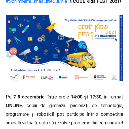
#SchimbămLumeaLinieCuLinie
la
CODE Kids FEST 2021
!
Pe
7-8 decembrie
, între orele
14:00 și 17:30
, în format
ONLINE
, copiii de gimnaziu pasionați de tehnologie,
programare și robotică pot participa într-o competiție
amicală virtuală, gata să rezolve probleme din comunitate!