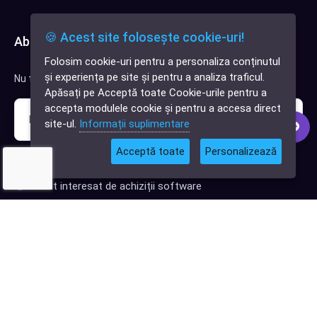
🍪 Acest site folosește cookie-uri!
Abonează-te la newsletter
Folosim cookie-uri pentru a personaliza conținutul
✕
și experiența pe site și pentru a analiza traficul.
Nu trimitem spam, deci nu îți face griji.
Cauți o aplicație
Apăsați pe Acceptă toate Cookie-urile pentru a
software?
accepta modulele cookie și pentru a accesa direct
site-ul.
Informații suplimentare
Acceptă toate
Personalizează
Sunt interesat de clienți pentru compania mea IT
Sunt interesat de achiziții software
Abonează-te