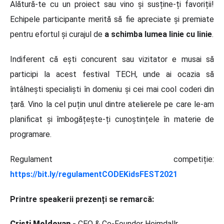
Alătură-te cu un proiect sau vino și susține-ți favoriții!
Echipele participante merită să fie apreciate și premiate
pentru efortul și curajul de
a schimba lumea linie cu linie
.
Indiferent că ești concurent sau vizitator e musai să
participi la acest festival TECH, unde ai ocazia să
întâlnești specialiști în domeniu și cei mai cool coderi din
țară. Vino la cel puțin unul dintre atelierele pe care le-am
planificat și îmbogățește-ți cunoștințele în materie de
programare.
Regulament competiție:
https://bit.ly/regulamentCODEKidsFEST2021
Printre speakerii prezenți se remarcă:
Cristi Moldovan -
CEO & Co-Founder Heimdallr