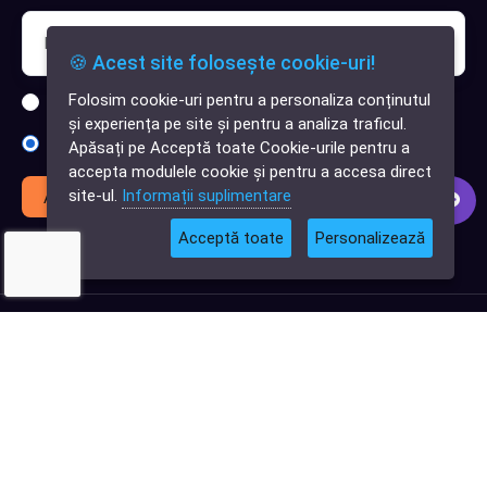
🍪 Acest site folosește cookie-uri!
Folosim cookie-uri pentru a personaliza conținutul
Sunt interesat de clienți pentru compania mea IT
✕
și experiența pe site și pentru a analiza traficul.
Cauți o aplicație
Sunt interesat de achiziții software
Apăsați pe Acceptă toate Cookie-urile pentru a
software?
accepta modulele cookie și pentru a accesa direct
site-ul.
Informații suplimentare
Abonează-te
Acceptă toate
Personalizează