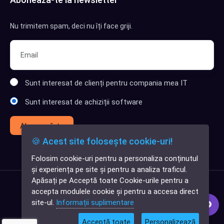
Nu trimitem spam, deci nu îți face griji.
Sunt interesat de clienți pentru compania mea IT
Sunt interesat de achiziții software
Abonează-te
🍪 Acest site folosește cookie-uri!
Folosim cookie-uri pentru a personaliza conținutul
✕
și experiența pe site și pentru a analiza traficul.
Cauți o aplicație
Apăsați pe Acceptă toate Cookie-urile pentru a
software?
accepta modulele cookie și pentru a accesa direct
site-ul.
Informații suplimentare
Acceptă toate
Personalizează