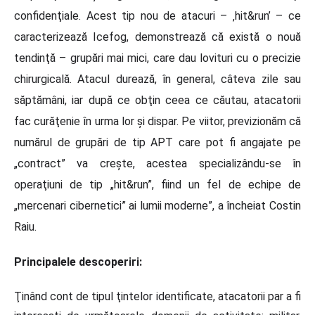
confidenţiale. Acest tip nou de atacuri – ‚hit&run’ – ce
caracterizează Icefog, demonstrează că există o nouă
tendinţă – grupări mai mici, care dau lovituri cu o precizie
chirurgicală. Atacul durează, în general, câteva zile sau
săptămâni, iar după ce obţin ceea ce căutau, atacatorii
fac curăţenie în urma lor şi dispar. Pe viitor, previzionăm că
numărul de grupări de tip APT care pot fi angajate pe
„contract” va creşte, acestea specializându-se în
operaţiuni de tip „hit&run”, fiind un fel de echipe de
„mercenari cibernetici” ai lumii moderne”, a încheiat Costin
Raiu.
Principalele descoperiri:
Ţinând cont de tipul ţintelor identificate, atacatorii par a fi