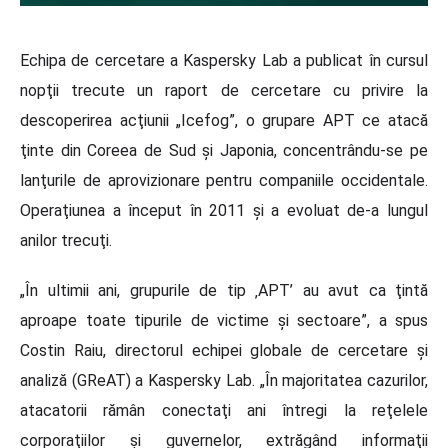
Echipa de cercetare a Kaspersky Lab a publicat în cursul
nopţii trecute un raport de cercetare cu privire la
descoperirea acţiunii „Icefog”, o grupare APT ce atacă
ţinte din Coreea de Sud şi Japonia, concentrându-se pe
lanţurile de aprovizionare pentru companiile occidentale.
Operaţiunea a început în 2011 şi a evoluat de-a lungul
anilor trecuţi.
„În ultimii ani, grupurile de tip ‚APT’ au avut ca ţintă
aproape toate tipurile de victime şi sectoare”, a spus
Costin Raiu, directorul echipei globale de cercetare şi
analiză (GReAT) a Kaspersky Lab. „În majoritatea cazurilor,
atacatorii rămân conectaţi ani întregi la reţelele
corporaţiilor şi guvernelor, extrăgând informaţii