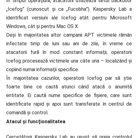
În timpul operaţiunii, atacatorii utilizează setul backdoor
„Icefog” (cunoscut şi ca „Fucobha”). Kaspersky Lab a
identificat versiuni ale Icefog atât pentru Microsoft
Windows, cât şi pentru Mac OS X.
Deşi în majoritatea altor campanii APT victimele rămân
infectate timp de luni sau ani de zile, în vreme ce
atacatorii fură în mod constant informaţii, operatorii
Icefog procesează victimele una câte una – localizând şi
copiind numai informaţii specifice.
În majoritatea cazurilor, operatorii Icefog par să ştie
foarte bine ce caută atunci când atacă o anumită
entitate. Ei caută nume specifice de fişiere, care sunt
identificate rapid şi apoi sunt transferate în centrul de
comandă şi control.
Atacul şi funcţionalitatea
Cercetătorii Kaspersky Lab au reuşit să preia controlul