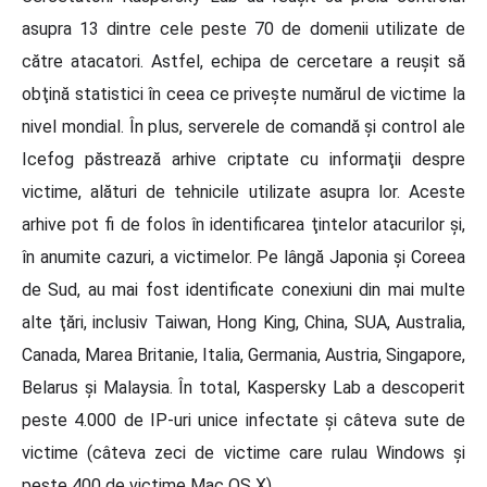
asupra 13 dintre cele peste 70 de domenii utilizate de
către atacatori. Astfel, echipa de cercetare a reuşit să
obţină statistici în ceea ce priveşte numărul de victime la
nivel mondial. În plus, serverele de comandă şi control ale
Icefog păstrează arhive criptate cu informaţii despre
victime, alături de tehnicile utilizate asupra lor. Aceste
arhive pot fi de folos în identificarea ţintelor atacurilor şi,
în anumite cazuri, a victimelor. Pe lângă Japonia şi Coreea
de Sud, au mai fost identificate conexiuni din mai multe
alte ţări, inclusiv Taiwan, Hong King, China, SUA, Australia,
Canada, Marea Britanie, Italia, Germania, Austria, Singapore,
Belarus şi Malaysia. În total, Kaspersky Lab a descoperit
peste 4.000 de IP-uri unice infectate şi câteva sute de
victime (câteva zeci de victime care rulau Windows şi
peste 400 de victime Mac OS X).