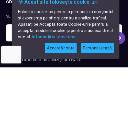
Abonează-te la newsletter
🍪 Acest site folosește cookie-uri!
Folosim cookie-uri pentru a personaliza conținutul
✕
Nu trimitem spam, deci nu îți face griji.
și experiența pe site și pentru a analiza traficul.
Cauți o aplicație
Apăsați pe Acceptă toate Cookie-urile pentru a
software?
accepta modulele cookie și pentru a accesa direct
site-ul.
Informații suplimentare
Acceptă toate
Personalizează
Sunt interesat de clienți pentru compania mea IT
Sunt interesat de achiziții software
Abonează-te