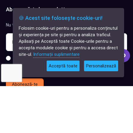
Abonează-te la newsletter
🍪 Acest site folosește cookie-uri!
Nu trimitem spam, deci nu îți face griji.
Folosim cookie-uri pentru a personaliza conținutul
✕
și experiența pe site și pentru a analiza traficul.
Cauți o aplicație
Apăsați pe Acceptă toate Cookie-urile pentru a
software?
accepta modulele cookie și pentru a accesa direct
site-ul.
Informații suplimentare
Sunt interesat de clienți pentru compania mea IT
Acceptă toate
Personalizează
Sunt interesat de achiziții software
Abonează-te