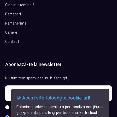
Cine suntem noi?
Parteneri
Parteneriate
Cariere
Contact
Abonează-te la newsletter
Nu trimitem spam, deci nu îți face griji.
🍪 Acest site folosește cookie-uri!
Folosim cookie-uri pentru a personaliza conținutul
Sunt interesat de clienți pentru compania mea IT
✕
și experiența pe site și pentru a analiza traficul.
Cauți o aplicație