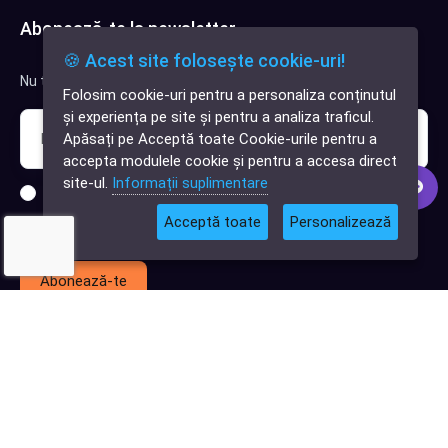
Abonează-te la newsletter
🍪 Acest site folosește cookie-uri!
Nu trimitem spam, deci nu îți face griji.
Folosim cookie-uri pentru a personaliza conținutul
✕
și experiența pe site și pentru a analiza traficul.
Cauți o aplicație
Apăsați pe Acceptă toate Cookie-urile pentru a
software?
accepta modulele cookie și pentru a accesa direct
site-ul.
Informații suplimentare
Sunt interesat de clienți pentru compania mea IT
Acceptă toate
Personalizează
Sunt interesat de achiziții software
Abonează-te