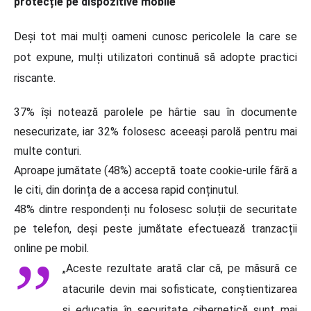
protecție pe dispozitive mobile
Deși tot mai mulți oameni cunosc pericolele la care se
pot expune, mulți utilizatori continuă să adopte practici
riscante.
37% își notează parolele pe hârtie sau în documente
nesecurizate, iar 32% folosesc aceeași parolă pentru mai
multe conturi.
Aproape jumătate (48%) acceptă toate cookie-urile fără a
le citi, din dorința de a accesa rapid conținutul.
48% dintre respondenți nu folosesc soluții de securitate
pe telefon, deși peste jumătate efectuează tranzacții
online pe mobil.
„Aceste rezultate arată clar că, pe măsură ce
atacurile devin mai sofisticate, conștientizarea
și educația în securitate cibernetică sunt mai