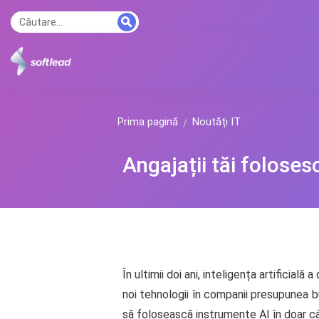
Prima pagină
Noutăți IT
Angajații tăi foloses
În ultimii doi ani, inteligența artificia
noi tehnologii în companii presupunea 
să folosească instrumente AI în doar c