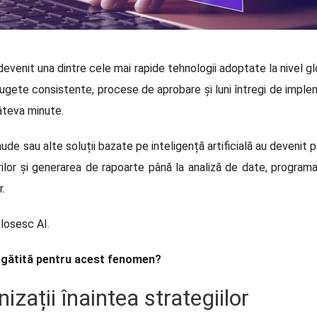
lă a devenit una dintre cele mai rapide tehnologii adoptate la nivel
bugete consistente, procese de aprobare și luni întregi de imple
âteva minute.
de sau alte soluții bazate pe inteligență artificială au devenit pa
rilor și generarea de rapoarte până la analiză de date, programa
r.
olosesc AI.
egătită pentru acest fenomen?
nizații înaintea strategiilor