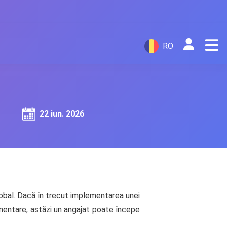
RO
22 iun. 2026
 global. Dacă în trecut implementarea unei
mentare, astăzi un angajat poate începe