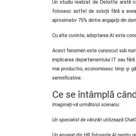
Un studiu realizat de Deloitte arată c
folosesc astfel de soluții fără a avea
aproximativ 75% dintre angajații din dom
Cu alte cuvinte, adoptarea AI este condus
Acest fenomen este cunoscut sub nu
implicarea departamentului IT sau fără
mai productivi, economisesc timp și găse
semnificative.
Ce se întâmplă când 
Imaginați-vă următorul scenariu:
Un specialist de vânzări utilizează Cha
Un angajat din HR folosește AI pentru re