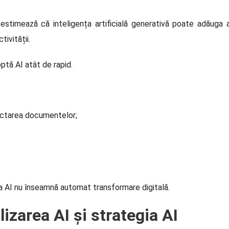
estimează că inteligența artificială generativă poate adăuga anu
ivității.
ptă AI atât de rapid.
actarea documentelor;
ă a AI nu înseamnă automat transformare digitală.
lizarea AI și strategia AI