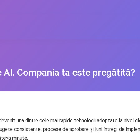
c AI. Compania ta este pregătită?
lă a devenit una dintre cele mai rapide tehnologii adoptate la nivel
bugete consistente, procese de aprobare și luni întregi de imple
âteva minute.