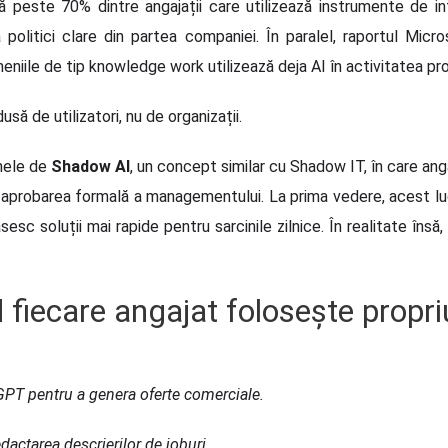
ă peste 70% dintre angajații care utilizează instrumente de int
 politici clare din partea companiei. În paralel, raportul Mi
eniile de tip knowledge work utilizează deja AI în activitatea pr
ă de utilizatori, nu de organizații.
mele de
Shadow AI
, un concept similar cu Shadow IT, în care angaj
 aprobarea formală a managementului. La prima vedere, acest luc
sc soluții mai rapide pentru sarcinile zilnice. În realitate însă, 
fiecare angajat folosește propri
tGPT pentru a genera oferte comerciale.
dactarea descrierilor de joburi.