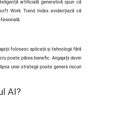
eligență artificială generativă spun că
crosoft Work Trend Index evidențiază că
ofesională.
ații folosesc aplicații și tehnologii fără
ru poate părea benefic. Angajații devin
lipsa unei strategii poate genera riscuri
ul AI?