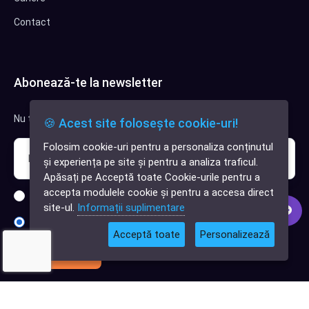
Contact
Abonează-te la newsletter
Nu trimitem spam, deci nu îți face griji.
🍪 Acest site folosește cookie-uri!
Folosim cookie-uri pentru a personaliza conținutul
✕
și experiența pe site și pentru a analiza traficul.
Cauți o aplicație
Apăsați pe Acceptă toate Cookie-urile pentru a
software?
accepta modulele cookie și pentru a accesa direct
Sunt interesat de clienți pentru compania mea IT
site-ul.
Informații suplimentare
Sunt interesat de achiziții software
Acceptă toate
Personalizează
Abonează-te