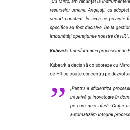
“Cu Mirro, am renunțat la instrumentele d
resurselor umane. Angajații au adoptat c
suport constant.
În ceea ce privește f
specifice au fost decisive. De la gesti
îmbunătăți operațiunile noastre de HR”
,
Kubeark:
Transformarea proceselor de HR 
Kubeark a decis să colaboreze cu Mirro d
de HR se poate concentra pe dezvoltare
„Pentru a eficientiza proces
intuitivă și inovatoare în do
pe care ne-o oferă. Grație 
automatizăm integral procese