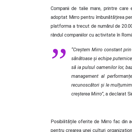
Companii de talie mare, printre care
adoptat Mirro pentru îmbunătățirea perfor
platforma a trecut de numărul de 20.000
rândul companiilor cu activitate în Român
“
Creștem Mirro constant prin 
sănătoase și echipe puternice
să ia pulsul oamenilor lor, b
management al performanței,
recunoscători și le mulțumim t
creșterea Mirro”
, a declarat 
Posibilitățile oferite de Mirro fac di
pentru crearea unei culturi organizați