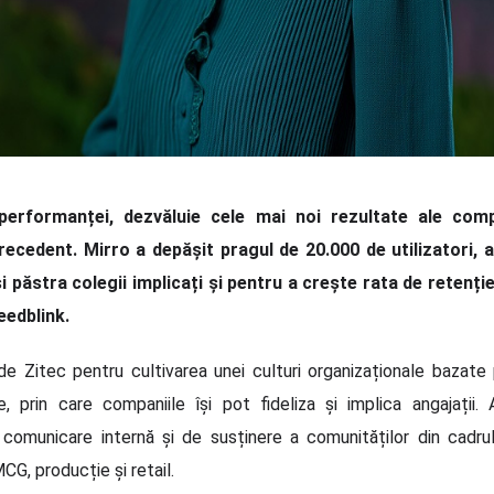
erformanței, dezvăluie cele mai noi rezultate ale comp
recedent. Mirro a depășit pragul de 20.000 de utilizatori, 
 păstra colegii implicați și pentru a crește rata de retenție.
eedblink.
e Zitec pentru cultivarea unei culturi organizaționale bazate
e, prin care companiile își pot fideliza și implica angajații
e comunicare internă și de susținere a comunităților din cadrul
G, producție și retail.