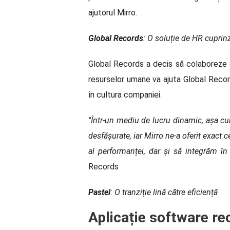
ajutorul Mirro.
Global Records
:
O soluție de HR cuprin
Global Records a decis să colaboreze c
resurselor umane va ajuta Global Rec
în cultura companiei.
"Într-un mediu de lucru dinamic, așa cum
desfășurate, iar Mirro ne-a oferit exac
al performanței, dar și să integrăm în
Records
Pastel
: O tranziție lină către eficiență
Aplicație software r