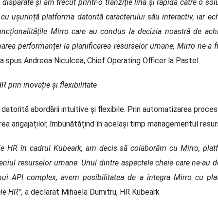
isparate și am trecut printr-o tranziție lină și rapidă către o sol
u ușurință platforma datorită caracterului său interactiv, iar ech
uncționalitățile Mirro care au condus la decizia noastră de achiz
onarea performanței la planificarea resurselor umane, Mirro ne-a 
 a spus Andreea Niculcea, Chief Operating Officer la Pastel
prin inovație și flexibilitate
atorită abordării intuitive
și
flexibile. Prin automatizarea proce
a angajaților, îmbunătățind în același timp managementul resur
ele HR în cadrul Kubeark, am decis să colaborăm cu Mirro, pla
meniul resurselor umane. Unul dintre aspectele cheie care ne-au d
unui API complex, avem posibilitatea de a integra Mirro cu pl
le HR”,
a declarat Mihaela Dumitru
, HR Kubeark