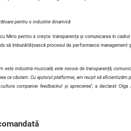
zătoare pentru o industrie dinamică
u Mirro pentru a crește transparența și comunicarea în cadrul
ords să îmbunătățească procesul de performance management și 
 este industria muzicală, este nevoie de transparență, comunicare
t ceea ce căutam. Cu ajutorul platformei, am reușit să eficientiz
 cultura companiei feedbackul și aprecierea"
, a declarat Olga 
ecomandată