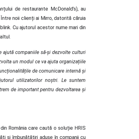
nțului de restaurante McDonald’s), au
tre noii clienți ai Mirro, datorită căruia
blink. Cu ajutorul acestor nume mari din
altul.
 ajută companiile să-și dezvolte culturi
volta un modul ce va ajuta organizațiile
uncționalitățile de comunicare internă și
orul utilizatorilor noștri. Le suntem
extrem de important pentru dezvoltarea și
i din România care caută o soluție HRIS
ți și îmbunătățiri aduse în companii cu