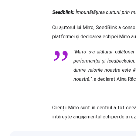
Seedblink:
Îmbunătățirea culturii prin 
Cu ajutorul lui Mirro, SeedBlink a conso
platformei și dedicarea echipei Mirro au
"Mirro s-a alăturat călătorie
performanței și feedbackului. 
dintre valorile noastre este 
noastră."
, a declarat Alina Ră
Clienții Mirro sunt în centrul a tot ce
întărește angajamentul echipei de a r