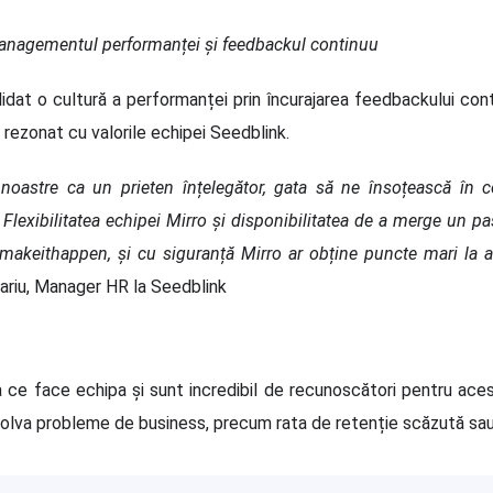
managementul performanței și feedbackul continuu
lidat o cultură a performanței prin încurajarea feedbackului cont
 rezonat cu valorile echipei Seedblink.
i noastre ca un prieten înțelegător, gata să ne însoțească în c
Flexibilitatea echipei Mirro și disponibilitatea de a merge un pa
#makeithappen, și cu siguranță Mirro ar obține puncte mari la a
cariu, Manager HR la Seedblink
ea ce face echipa și sunt incredibil de recunoscători pentru aces
ezolva probleme de business, precum
rata de retenție scăzută sau