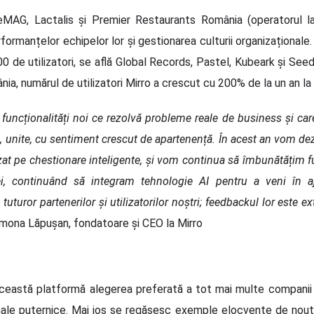
 eMAG, Lactalis și Premier Restaurants România (operatorul la
manțelor echipelor lor și gestionarea culturii organizaționale. În
 de utilizatori, se află Global Records, Pastel, Kubeark și Seed
ia, numărul de utilizatori Mirro a crescut cu 200% de la un an la 
funcționalități noi ce rezolvă probleme reale de business și care
, unite, cu sentiment crescut de apartenență. În acest an vom dez
azat pe chestionare inteligente, și vom continua să îmbunătățim f
 continuând să integram tehnologie AI pentru a veni în ajut
uturor partenerilor și utilizatorilor noștri; feedbackul lor este 
Simona Lăpușan, fondatoare și CEO la Mirro
n această platformă alegerea preferată a tot mai multe compani
onale puternice. Mai jos se regăsesc exemple elocvente de noută