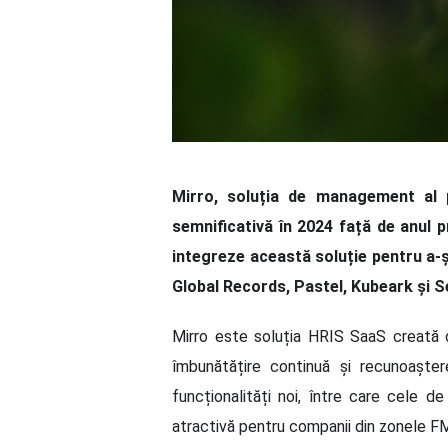
Mirro, soluția de management al p
semnificativă în 2024 față de anul p
integreze această soluție pentru a-și
Global Records, Pastel, Kubeark și S
Mirro este soluția HRIS SaaS creată d
îmbunătățire continuă și recunoașter
funcționalități noi, între care cele d
atractivă pentru companii din zonele FMC