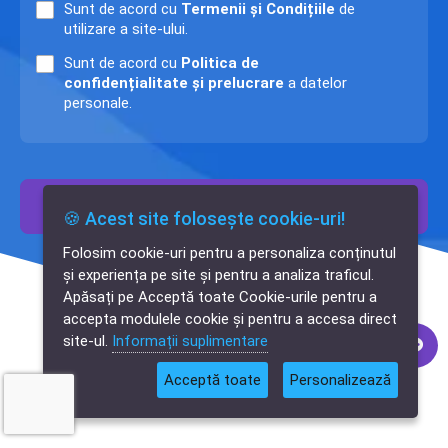
Sunt de acord cu
Termenii și Condițiile
de
utilizare a site-ului.
Sunt de acord cu
Politica de
confidențialitate și prelucrare
a datelor
personale.
Trimite
🍪 Acest site folosește cookie-uri!
Folosim cookie-uri pentru a personaliza conținutul
✕
și experiența pe site și pentru a analiza traficul.
Cauți o aplicație
Apăsați pe Acceptă toate Cookie-urile pentru a
software?
accepta modulele cookie și pentru a accesa direct
site-ul.
Informații suplimentare
Acceptă toate
Personalizează
Recenzii