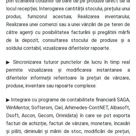
prin scanarea codurilor de bare de pe produse direct de la
locul recepției; Interogarea cantității stocului, prețului unui
produs, furnizorul acestuia; Realizarea inventarului;
Realizarea unei comenzi sau a unei vânzări de pe teren de
către agenți cu posibilitatea facturării și pregătirii mărfii
de la depozit; consultarea stocului de produse și a
soldului contabil, vizualizarea diferitelor rapoarte.
▶ Sincronizarea tuturor punctelor de lucru în timp real
permite vizualizarea și modificarea instantanee a
diferitelor informații referitoare la prețuri de vânzare,
produse, inventare sau rapoarte complexe.
▶ Integrare cu programe de contabilitate financiară SAGA,
WinMentor, Softerom, Ciel, Arhimedes-ContNET, Albasoft,
Dsoft, Ascon, Gecom, Omnidata) în care se pot exporta
facturi de achiziție, facturi de vânzare, monetare, încasări
și plăti, diminuări și măriri de stoc, modificări de prețuri,