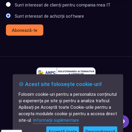
Sunt interesat de clienți pentru compania mea IT
Sunt interesat de achiziții software
Abonează-te
🍪 Acest site folosește cookie-uri!
Folosim cookie-uri pentru a personaliza conținutul
✕
și experiența pe site și pentru a analiza traficul.
Cauți o aplicație
Apăsați pe Acceptă toate Cookie-urile pentru a
software?
accepta modulele cookie și pentru a accesa direct
site-ul.
Informații suplimentare
Acceptă toate
Personalizează