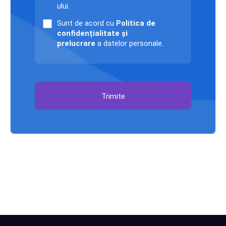
ului.
Sunt de acord cu
Politica de
confidențialitate și
prelucrare
a datelor personale.
Trimite