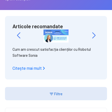
Articole recomandate
ricks
DRUID A
Cum am crescut satisfacția clienților cu Robotul
să cree
Software Sonia
Citeșt
Citește mai mult
Filtre