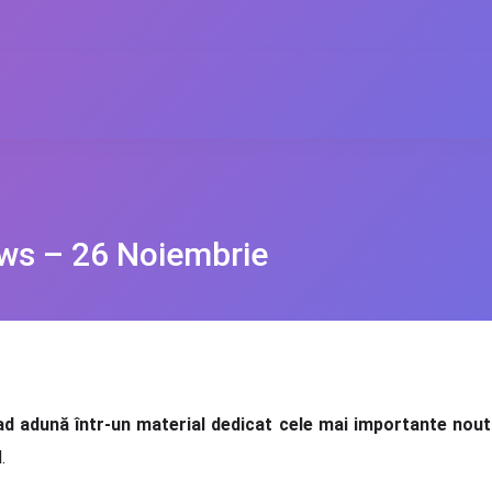
ws – 26 Noiembrie
ad adună într-un material dedicat cele mai importante noută
al.