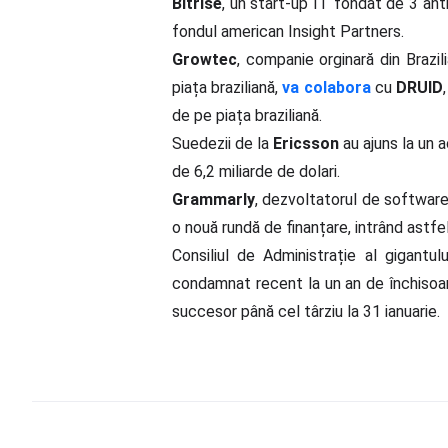
Bitrise
, un start-up IT fondat de 3 ant
fondul american Insight Partners.
Growtec
, companie orginară din Brazil
piața braziliană,
va colabora
cu
DRUID
de pe piața braziliană.
Suedezii de la
Ericsson
au ajuns la un a
de 6,2 miliarde de dolari.
Grammarly
, dezvoltatorul de software
o nouă rundă de finanțare, intrând astfe
Consiliul de Administrație al gigantu
condamnat recent la un an de închisoar
succesor până cel târziu la 31 ianuarie.