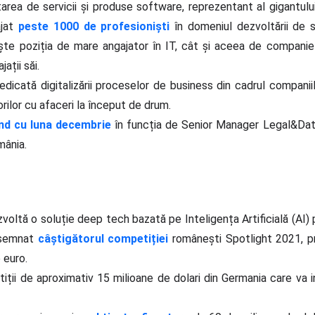
ltarea de servicii și produse software, reprezentant al gigantul
ajat
peste 1000 de profesioniști
în domeniul dezvoltării de 
ește poziția de mare angajator în IT, cât și aceea de companie 
ații săi.
dicată digitalizării proceselor de business din cadrul companiil
orilor cu afaceri la început de drum.
ând cu luna decembrie
în funcția de Senior Manager Legal&Dat
mânia.
zvoltă o soluție deep tech bazată pe Inteligența Artificială (AI)
desemnat
câștigătorul competiției
românești Spotlight 2021, p
 euro.
tiții de aproximativ 15 milioane de dolari din Germania care va 