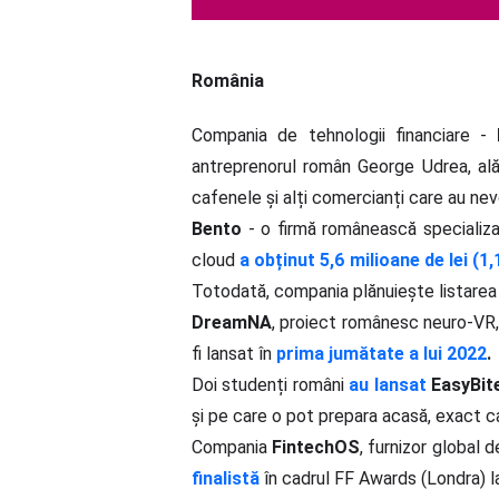
România
Compania de tehnologii financiare -
antreprenorul român George Udrea, alăt
cafenele și alți comercianți care au ne
Bento
- o firmă românească specializat
cloud
a obținut 5,6 milioane de lei (1
Totodată, compania plănuiește listarea p
DreamNA
, proiect românesc neuro-VR, 
fi lansat în
prima jumătate a lui 2022
.
Doi studenți români
au lansat
EasyBit
și pe care o pot prepara acasă, exact ca
Compania
FintechOS
, furnizor global 
finalistă
în cadrul FF Awards (Londra) l