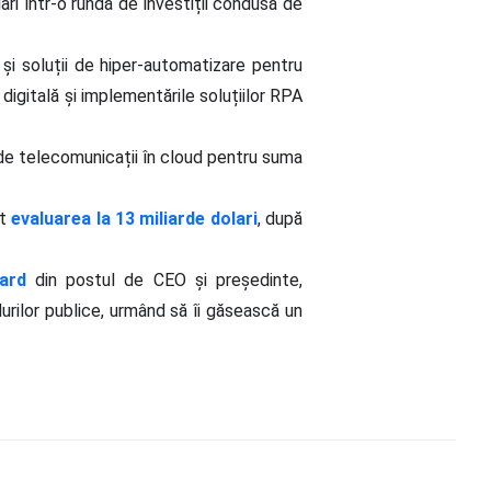
ri într-o rundă de investiții condusă de
 și soluții de hiper-automatizare pentru
igitală și implementările soluțiilor RPA
de telecomunicații în cloud pentru suma
ut
evaluarea la 13 miliarde dolari
, după
ard
din postul de CEO și președinte,
rilor publice, urmând să îi găsească un