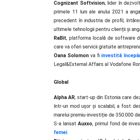
Cognizant Softvision
, lider în dezvo
primele 11 luni ale anului 2021 a ang
precedent în industria de profil, întăr
ultimele tehnologii pentru clienții și angaj
RaBit
, platforma locală de software de
care va oferi servicii gratuite antrepren
Oana Solomon
va fi
investită încep
Legal&External Affairs al Vodafone Ro
Global
Alpha AR
, start-up din Estonia care de
într-un mod ușor și scalabil, a fost 
marelui premiu-investiție de 350.000 de
S-a lansat
Auxxo
, primul fond de inves
femei
.