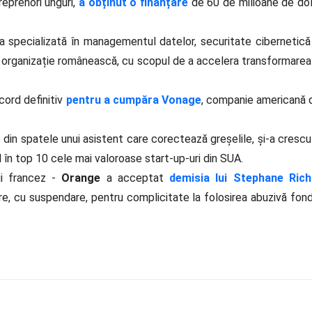
reprenori unguri,
a obținut o finanțare
de 60 de milioane de dola
ia specializată în managementul datelor, securitate cibernetică
, organizație românească, cu scopul de a accelera transformarea d
cord definitiv
pentru a cumpăra Vonage
, companie americană 
 din spatele unui asistent care corectează greșelile, și-a cresc
l în top 10 cele mai valoroase start-up-uri din SUA.
lui francez -
Orange
a acceptat
demisia lui Stephane Rich
e, cu suspendare, pentru complicitate la folosirea abuzivă fondu