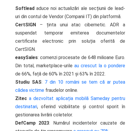
Softlead
aduce noi actualizări ale secțiunii de lead-
uri din contul de Vendor (Companii IT) din platformă.
CertSIGN
– ținta unui atac cibernetic. ADR a
suspendat temporar emiterea documentelor
certificate electronic prin soluția oferită de
CertSIGN.
easySales
: comenzi procesate de 648 milioane Euro.
Din total, marketplace-urile
au crescut la o pondere
de 66%, față de 60% în 2021 și 63% în 2022.
Studiu SAS
:
7 din 10 români se tem că ar putea
cădea victime
fraudelor online.
Zitec
a dezvoltat aplicația mobilă Sameday pentru
destinatari
, oferind vizibilitate și control sporit în
gestionarea livrării coletelor.
DefCamp 2023
: Numărul incidentelor cauzate de