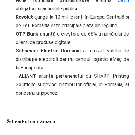
Noile formulare standardizate eForms
devin
obligatorii în achizițiile publice.
Revolut
ajunge la 10 mil. clienți în Europa Centrală și
de Est. România este principala piață din regiune.
OTP Bank anunță
o creștere de 66% a numărului de
clienți de produse digitale.
Schneider Electric România
a furnizat soluția de
distribuție electrică pentru centrul logistic eMag de
la Budapesta.
ALIANT
anunță parteneriatul cu SHARP Printing
Solutions și devine distribuitor oficial, în România, al
concernului japonez.
🎯 Lead-ul săptămânii