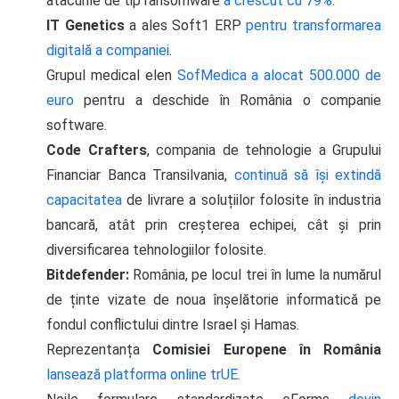
atacurile de tip ransomware
a crescut cu 79%.
IT Genetics
a ales Soft1 ERP
pentru transformarea
digitală a companiei
.
Grupul medical elen
SofMedica a alocat 500.000 de
euro
pentru a deschide în România o companie
software.
Code Crafters
, compania de tehnologie a Grupului
Financiar Banca Transilvania,
continuă să își extindă
capacitatea
de livrare a soluțiilor folosite în industria
bancară, atât prin creșterea echipei, cât și prin
diversificarea tehnologiilor folosite.
Bitdefender:
România, pe locul trei în lume la numărul
de ținte vizate de noua înșelătorie informatică pe
fondul conflictului dintre Israel și Hamas.
Reprezentanța
Comisiei Europene în România
lansează platforma online trUE.