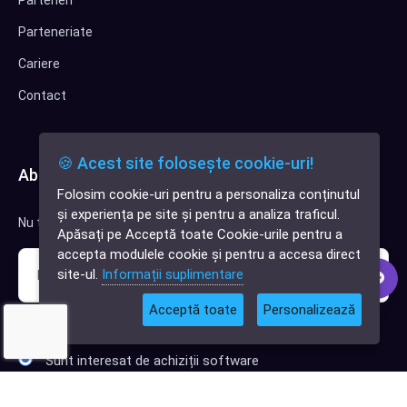
Parteneriate
Cariere
Contact
🍪 Acest site folosește cookie-uri!
Abonează-te la newsletter
Folosim cookie-uri pentru a personaliza conținutul
✕
și experiența pe site și pentru a analiza traficul.
Cauți o aplicație
Nu trimitem spam, deci nu îți face griji.
Apăsați pe Acceptă toate Cookie-urile pentru a
software?
accepta modulele cookie și pentru a accesa direct
site-ul.
Informații suplimentare
Acceptă toate
Personalizează
Sunt interesat de clienți pentru compania mea IT
Sunt interesat de achiziții software
Abonează-te