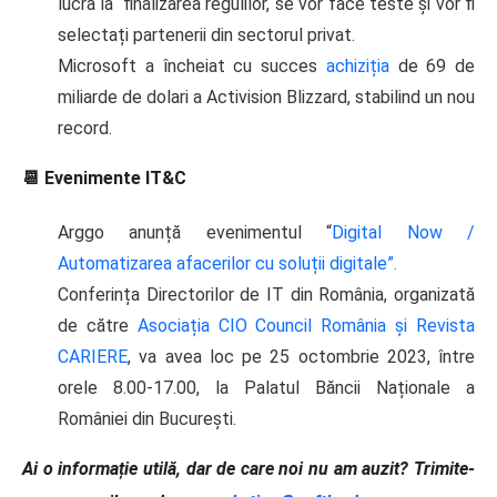
lucra la finalizarea regulilor, se vor face teste și vor fi
selectați partenerii din sectorul privat.
Microsoft a încheiat cu succes
achiziția
de 69 de
miliarde de dolari a Activision Blizzard, stabilind un nou
record.
📆 Evenimente IT&C
Arggo anunță evenimentul “
Digital Now /
Automatizarea afacerilor cu soluții digitale”.
Conferința Directorilor de IT din România, organizată
de către
Asociația CIO Council România și Revista
CARIERE
, va avea loc pe 25 octombrie 2023, între
orele 8.00-17.00, la Palatul Băncii Naționale a
României din București.
Ai o informație utilă, dar de care noi nu am auzit? Trimite-