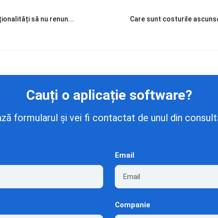
ionalități să nu renun...
Care sunt costurile ascunse
Cauți o aplicație software?
 formularul și vei fi contactat de unul din consulta
Email
Companie