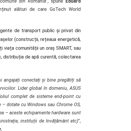
de comune din România
”, spune
Eduard
nținut alături de care GoTech World
gente de transport public și privat din
rașelor (construcții, rețeaua energetică,
ăți viața comunității un oraș SMART, sau
c, distribuția de apă curentă, colectarea
și angajați conectați și bine pregătiți să
serviciilor. Lider global în domeniu, ASUS
foliul complet de sisteme end-point cu
icate – dotate cu Windows sau Chrome OS,
tatea – aceste echipamente hardware sunt
nistrație, instituții de învățământ etc)
”,
.