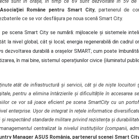
roiecte sunt în oraşe, în timp ce 69 sunt dezvoltate în 59 
 Asociaţiei Române pentru Smart City
, partenerul de co
ezbaterile ce se vor desfășura pe noua scenă Smart City.
 pe scena Smart City se numără: mijloacele și sistemele inteli
ât la nivel global, cât și local; energia regenerabilă din cadrul o
ană vs dezvoltarea durabilă a orașelor SMART; cum poate îmbunăt
rea, în mai bine, sistemul operațiunilor civice (iluminatul publi
nute atât de infrastructură și servicii, cât și de niște locuitori 
itale, pentru a elimina întârzierile și dificultățile în accesarea 
iilor ce vor să joace eficient pe scena SmartCity cu un porto
nivel enterprise. Ușor de integrat în rețele informatice diversif
ă și respectând standarde militare privind rezistența și durabili
managementul centralizat la nivelul instituțiilor (companii, admi
untry Manager ASUS România, partenerul scenei Smart City