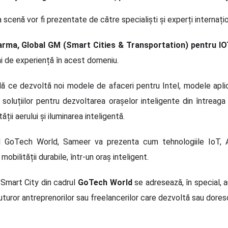
cenă vor fi prezentate de către specialiști și experți internaționa
ma, Global GM (Smart Cities & Transportation) pentru IOT 
i de experiență în acest domeniu.
ă ce dezvoltă noi modele de afaceri pentru Intel, modele aplic
soluțiilor pentru dezvoltarea orașelor inteligente din întreaga
ății aerului și iluminarea inteligentă.
rul GoTech World, Sameer va prezenta cum tehnologiile IoT, 
mobilității durabile, într-un oraș inteligent.
 Smart City din cadrul
GoTech World
se adresează, în special, au
i tuturor antreprenorilor sau freelancerilor care dezvoltă sau dor