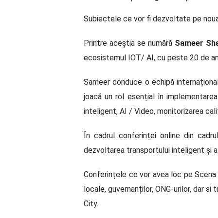
Subiectele ce vor fi dezvoltate pe noua s
Printre aceștia se numără
Sameer Shar
ecosistemul IOT/ AI, cu peste 20 de an
Sameer conduce o echipă internațional
joacă un rol esențial în implementarea 
inteligent, AI / Video, monitorizarea calit
În cadrul conferinței online din cad
dezvoltarea transportului inteligent și a 
Conferințele ce vor avea loc pe Scena
locale, guvernanților, ONG-urilor, dar s
City.