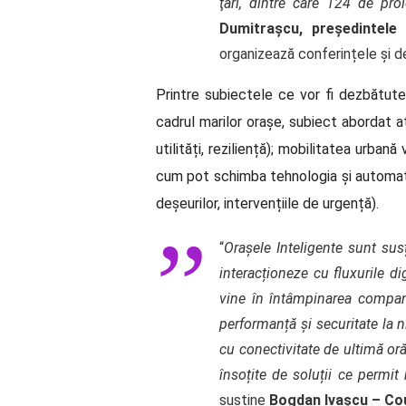
ţări, dintre care 124 de p
Dumitraşcu, preşedintele
organizează conferințele și d
Printre subiectele ce vor fi dezbătute
cadrul marilor orașe, subiect abordat at
utilități, reziliență); mobilitatea urb
cum pot schimba tehnologia și automatiza
deșeurilor, intervențiile de urgență).
“
Orașele Inteligente sunt susți
interacționeze cu fluxurile dig
vine în întâmpinarea compan
performanță și securitate la 
cu conectivitate de ultimă or
însoțite de soluții ce permit 
susține
Bogdan Ivașcu – Co