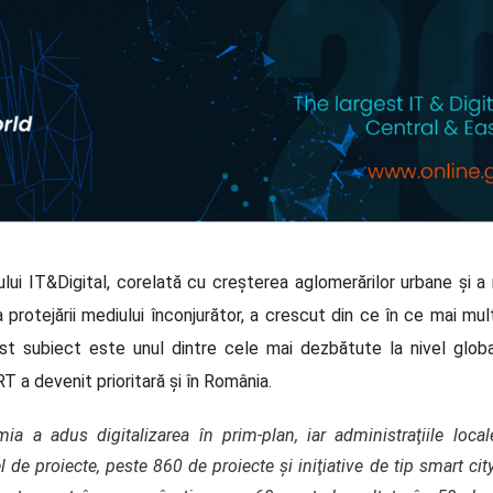
ui IT&Digital, corelată cu creșterea aglomerărilor urbane și a 
 a protejării mediului înconjurător, a crescut din ce în ce mai m
st subiect este unul dintre cele mai dezbătute la nivel global 
 a devenit prioritară și în România.
ia a adus digitalizarea în prim-plan, iar administraţiile loca
 de proiecte, peste 860 de proiecte şi iniţiative de tip smart city