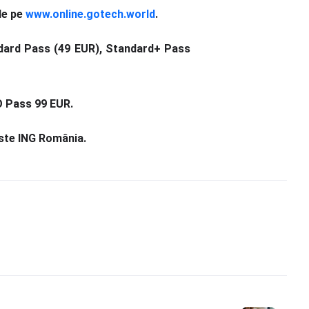
de pe
www.online.gotech.world
.
tandard Pass (49 EUR), Standard+ Pass
RO Pass 99 EUR.
ste ING România.