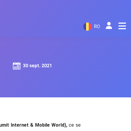
RO
30 sept. 2021
umit Internet & Mobile World),
ce se