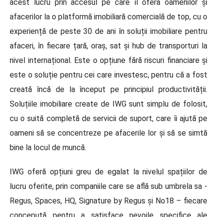
acest lucru prin accesul pe care îl oferă oamenilor și
afacerilor la o platformă imobiliară comercială de top, cu o
experiență de peste 30 de ani în soluții imobiliare pentru
afaceri, în fiecare țară, oraș, sat și hub de transporturi la
nivel internațional. Este o opțiune fără riscuri financiare și
este o soluție pentru cei care investesc, pentru că a fost
creată încă de la început pe principiul productivității.
Soluțiile imobiliare create de IWG sunt simplu de folosit,
cu o suită completă de servicii de suport, care îi ajută pe
oameni să se concentreze pe afacerile lor și să se simtă
bine la locul de muncă.
IWG oferă opțiuni greu de egalat la nivelul spațiilor de
lucru oferite, prin companiile care se află sub umbrela sa -
Regus, Spaces, HQ, Signature by Regus și No18 – fiecare
concepută pentru a satisface nevoile specifice ale