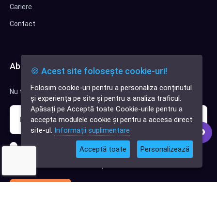
Cariere
Contact
Abonează-te la newsletter
🍪 Acest site folosește cookie-uri!
Folosim cookie-uri pentru a personaliza conținutul
Nu trimitem spam, deci nu îți face griji.
✕
și experiența pe site și pentru a analiza traficul.
Cauți o aplicație
Apăsați pe Acceptă toate Cookie-urile pentru a
software?
accepta modulele cookie și pentru a accesa direct
site-ul.
Informații suplimentare
Sunt interesat de clienți pentru compania mea IT
Acceptă toate
Personalizează
Sunt interesat de achiziții software
Abonează-te