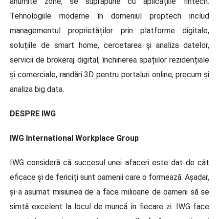
anumite zone, se suprapune cu aplicațiile fintech.
Tehnologiile moderne în domeniul proptech includ
managementul proprietăților prin platforme digitale,
soluțiile de smart home, cercetarea și analiza datelor,
servicii de brokeraj digital, închirierea spațiilor rezidențiale
și comerciale, randări 3D pentru portaluri online, precum și
analiza big data.
DESPRE IWG
IWG International Workplace Group
IWG consideră că succesul unei afaceri este dat de cât
eficace și de fericiți sunt oamenii care o formează. Așadar,
și-a asumat misiunea de a face milioane de oameni să se
simtă excelent la locul de muncă în fiecare zi. IWG face