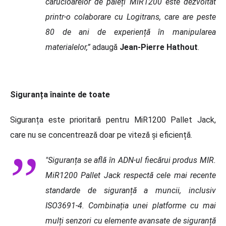
cărucioarelor de paleți MiR1200 este dezvoltat
printr-o colaborare cu Logitrans, care are peste
80 de ani de experiență în manipularea
materialelor,”
adaugă
Jean-Pierre Hathout
.
Siguranța înainte de toate
Siguranț
a este prioritară pentru MiR1200 Pallet Jack,
care nu se concentrează doar pe viteză ș
i eficiență.
"Siguranța se află în ADN-ul fiecă
rui produs MIR.
MiR1200 Pallet Jack respect
ă cele mai recente
standarde de siguranță a muncii, inclusiv
ISO3691-4. Combinația unei platforme cu mai
mulți senzori cu elemente avansate de siguranță