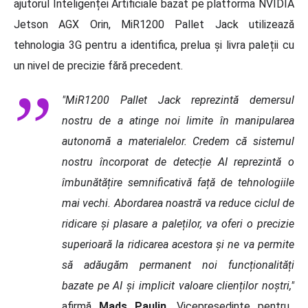
ajutorul Inteligenței Artificiale bazat pe platforma NVIDIA
Jetson AGX Orin, MiR1200 Pallet Jack utilizează
tehnologia 3G pentru a identifica, prelua ș
i livra paleții cu
un nivel de precizie fără
precedent.
"MiR1200 Pallet Jack reprezintă demersul
nostru de a atinge noi limite în manipularea
autonomă a materialelor. Credem că sistemul
nostru încorporat de detecție AI reprezintă
o
îmbunătățire semnificativă față de tehnologiile
mai vechi. Abordarea noastră va reduce ciclul de
ridicare și plasare a paleților, va oferi o precizie
superioară la ridicarea acestora și ne va permite
să adăugăm permanent noi funcț
ionalit
ăți
bazate pe AI și implicit valoare clienților noștri,"
afirmă
Mads Paulin
, Vicepreședinte pentru