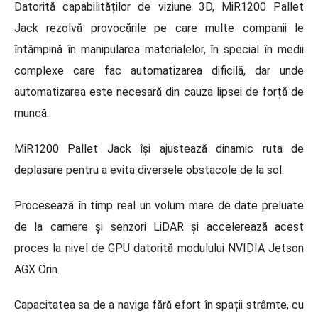
Datorită capabilităților de viziune 3D, MiR1200 Pallet
Jack rezolvă
provocările pe care multe companii le
întâ
mpină în manipularea materialelor, î
n special în medii
complexe care fac automatizarea dificilă, dar unde
automatizarea este necesară din cauza lipsei de forță de
muncă.
MiR1200 Pallet Jack își ajustează dinamic ruta de
deplasare pentru a evita diversele obstacole de la sol.
Procesează în timp real un volum mare de date preluate
de la camere ș
i senzori LiDAR ș
i accelerează acest
proces la nivel de GPU datorită modulului NVIDIA Jetson
AGX Orin.
Capacitatea sa de a naviga fără efort în spații strâmte, cu