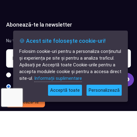
Abonează-te la newsletter
🍪 Acest site folosește cookie-uri!
Nu trimitem spam, deci nu îți face griji.
Folosim cookie-uri pentru a personaliza conținutul
✕
și experiența pe site și pentru a analiza traficul.
Cauți o aplicație
Apăsați pe Acceptă toate Cookie-urile pentru a
software?
accepta modulele cookie și pentru a accesa direct
Sunt interesat de clienți pentru compania mea IT
site-ul.
Informații suplimentare
Sunt interesat de achiziții software
Acceptă toate
Personalizează
Abonează-te