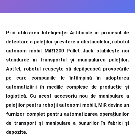
Prin utilizarea Inteligenț
ei Artificiale
în procesul de
detectare a paleților și evitare a obstacolelor, robotul
autonom mobil MiR1200 Pallet Jack stabilește noi
standarde în transportul și manipularea paleților.
Astfel, robotul reușește să depășească
provoc
ările
pe care companiile le întâ
mpin
ă în adoptarea
automatizării în mediile complexe de producț
ie
ș
i
logistic
ă. Cu acest accesoriu nou
de manipulare a
pale
ților pentru roboții autonomi mobili, MiR devine un
furnizor complet pentru automatizarea operațiunilor
de transport și manipulare a bunurilor î
n fabrici
și
depozite.