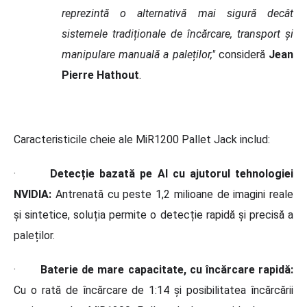
reprezintă
o alternativ
ă mai sigură decât
sistemele tradiț
ionale de
încărcare, transport ș
i
manipulare manual
ă a paleților,"
consideră
Jean
Pierre Hathout
.
Caracteristicile cheie ale MiR1200 Pallet Jack includ:
·
Detecție bazată pe AI cu ajutorul tehnologiei
NVIDIA:
Antrenată cu peste 1,2 milioane de imagini reale
și sintetice, soluția permite o detecție rapidă și precisă a
paleților.
·
Baterie de mare capacitate, cu încărcare rapidă:
Cu o rată de încărcare de 1:14 și posibilitatea încărcării