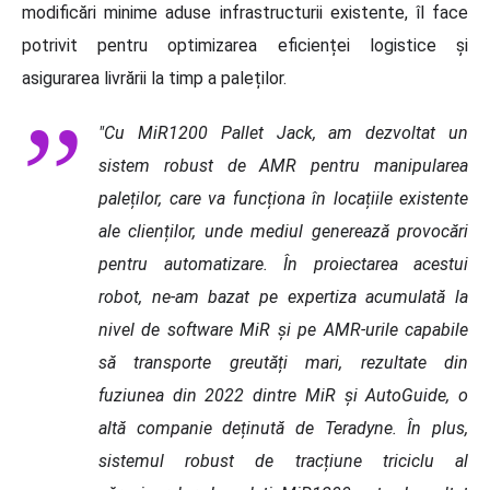
modificări minime aduse infrastructurii existente, îl face
potrivit pentru optimizarea eficienței logistice și
asigurarea livrării la timp a paleților.
"Cu MiR1200 Pallet Jack, am dezvoltat un
sistem robust de AMR pentru manipularea
paleților, care va funcț
iona
î
n loca
țiile existente
ale clienților, unde mediul generează
provoc
ări
pentru automatizare. În proiectarea acestui
robot, ne-am bazat pe expertiza acumulată
la
nivel de software MiR
și pe AMR-urile capabile
să transporte greutăți mari, rezultate din
fuziunea din 2022 dintre MiR ș
i AutoGuide, o
alt
ă companie deținută de Teradyne. În plus,
sistemul robust de tracțiune triciclu al