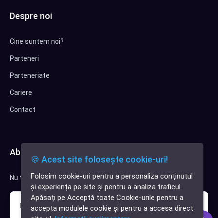
Despre noi
Cine suntem noi?
Parteneri
Parteneriate
Cariere
Contact
Abonează-te la newsletter
🍪 Acest site folosește cookie-uri!
Folosim cookie-uri pentru a personaliza conținutul
Nu trimitem spam, deci nu îți face griji.
✕
și experiența pe site și pentru a analiza traficul.
Cauți o aplicație
Apăsați pe Acceptă toate Cookie-urile pentru a
software?
accepta modulele cookie și pentru a accesa direct