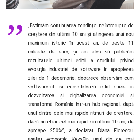
„Estimăm continuarea tendinței neîntrerupte de
creștere din ultimii 10 ani și atingerea unui nou
maximum istoric în acest an, de peste 11
miliarde de euro, și am ales să publicăm
rezultatele ultimei ediții a studiului privind
evoluția industriei de software în apropierea
zilei de 1 decembrie, deoarece observăm cum
software-ul își consolidează rolul cheie în
dezvoltarea și digitalizarea economiei și
transformă România într-un hub regional, după
unul dintre cele mai rapide ritmuri de creștere,
dacă nu chiar cel mai rapid din ultimii 10 ani, de
aproape 250%”, a declarat Diana Florescu,
analist economic KeysFin, unul din cei mai