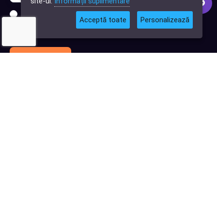
site-ul.
Informații suplimentare
Sunt interesat de clienți pentru compania mea IT
Acceptă toate
Personalizează
Sunt interesat de achiziții software
Abonează-te