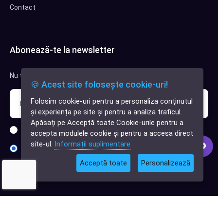
Contact
Abonează-te la newsletter
Nu trimitem spam, deci nu îți face griji.
🍪 Acest site folosește cookie-uri!
Folosim cookie-uri pentru a personaliza conținutul
✕
și experiența pe site și pentru a analiza traficul.
Cauți o aplicație
Apăsați pe Acceptă toate Cookie-urile pentru a
software?
Sunt interesat de clienți pentru compania mea IT
accepta modulele cookie și pentru a accesa direct
site-ul.
Informații suplimentare
Sunt interesat de achiziții software
Acceptă toate
Personalizează
Abonează-te