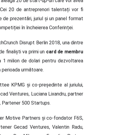
ă aleagă 20 de start-up-uri care vor avea
ei 20 de antreprenori talentați vor fi
 de prezentări, juriul și un panel format
ompetiției în încheierea Conferinței.
echCrunch Disrupt Berlin 2018, una dintre
e finaliști va primi un
card de membru
a 1 milion de dolari pentru dezvoltarea
în perioada următoare.
e KPMG și co-președinte al juriului,
cad Ventures, Luciana Lixandru, partner
ao, Partener 500 Startups.
er Motive Partners și co-fondator F6S,
tener Gecad Ventures, Valentin Radu,