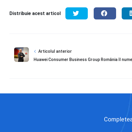
Distribuie acest articol
Articolul anterior
Huawei Consumer Business Group România îl numește
Completează