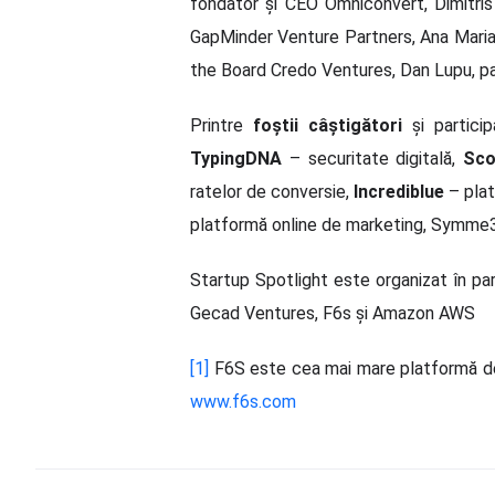
fondator și CEO Omniconvert, Dimitris
GapMinder Venture Partners, Ana Maria
the Board Credo Ventures, Dan Lupu, pa
Printre
foștii câștigători
și partici
TypingDNA
– securitate digitală,
Sco
ratelor de conversie,
Incrediblue
– plat
platformă online de marketing, Symme3
Startup Spotlight este organizat în pa
Gecad Ventures, F6s și Amazon AWS
[1]
F6S este cea mai mare platformă de st
www.f6s.com