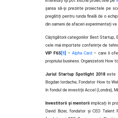
interesați își pot înscrie proiectele pe
w
șansa să-și prezinte proiectele pe sc
pregătiți pentru runda finală de o echip
din oameni de afaceri experimentați va an
Câștigătorii categoriilor Best Startup, 
cele mai importate conferințe de tehnol
VIP F6S
[1]
–
Alpha Card
– care îi ofe
propriului business. Organizatorii How t
Juriul Startup Spotlight 2018
este f
Bogdan Iordache, Fondator How to Web, 
în fondul de investiții Accel (Londra), M
Investitorii și mentorii
implicați în p
David Bizer, fondator și CEO Talent