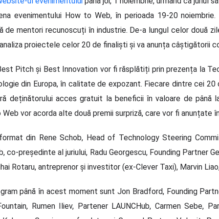
ebsite-ul evenimentului
până joi, 1 noiembrie, urmând ca juriul s
ena evenimentului How to Web, în perioada 19-20 noiembrie. C
ă de mentori recunoscuți în industrie. De-a lungul celor două zile
aliza proiectele celor 20 de finaliști și va anunța câștigătorii c
Best Pitch și Best Innovation vor fi răsplătiți prin prezența la T
ogie din Europa, în calitate de expozant. Fiecare dintre cei 20 d
ră deținătorului acces gratuit la beneficii în valoare de până l
o Web vor acorda alte două premii surpriză, care vor fi anunțate 
ormat din Rene Schob, Head of Technology Steering Committe
co-președinte al juriului, Radu Georgescu, Founding Partner Ge
ihai Rotaru, antreprenor și investitor (ex-Clever Taxi), Marvin Li
rogram până în acest moment sunt Jon Bradford, Founding Partn
 Fountain, Rumen Iliev, Partener LAUNCHub, Carmen Sebe, Par