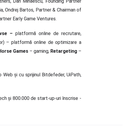
rtners, Dan Mihaescu, Founding Partner
, Ondrej Bartos, Partner & Chairman of
artner Early Game Ventures.
wse
–
platformă online de recrutare,
or) – platformă online de optimizare a
Horse Games
– gaming,
Retargeting
–
Web și cu sprijinul Bitdefeder, UiPath,
ch și 800.000 de start-up-uri înscrise -