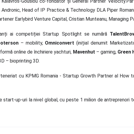
 Kalavros-Gousiou co-fondator și General Partner Velocity.Pa
 Andronic, Head of IP Practice & Technology DLA Piper Romania
rtener Earlybird Venture Capital, Cristian Munteanu, Managing P
panți ai competiției Startup Spotlight se numără
TalentBro
oterson
– mobility,
Omniconvert
(inițial denumit Marketizat
formă online de închiriere yachturi,
Mavenhut
– gaming,
Green 
D – bioprinting 3D.
rteneriat cu KPMG Romania - Startup Growth Partner al How to 
art-up-uri la nivel global, cu peste 1 milion de antreprenori te