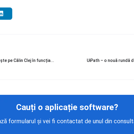
 pe Călin Clej în funcția...
UiPath – o nouă rundă de 
Cauți o aplicație software?
 formularul și vei fi contactat de unul din consulta