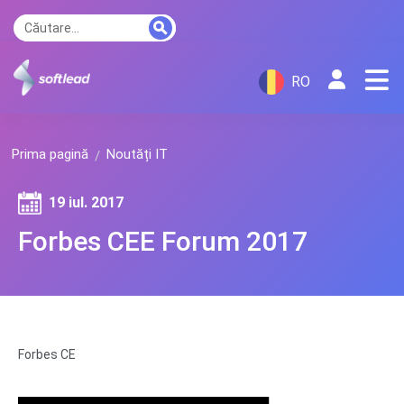
RO
Prima pagină
Noutăți IT
19 iul. 2017
Forbes CEE Forum 2017
Forbes CE