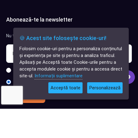
Abonează-te la newsletter
Nu trimitem spam, deci nu îți face griji.
🍪 Acest site folosește cookie-uri!
Folosim cookie-uri pentru a personaliza conținutul
✕
și experiența pe site și pentru a analiza traficul.
Cauți o aplicație
Apăsați pe Acceptă toate Cookie-urile pentru a
software?
accepta modulele cookie și pentru a accesa direct
Sunt interesat de clienți pentru compania mea IT
site-ul.
Informații suplimentare
Sunt interesat de achiziții software
Acceptă toate
Personalizează
Abonează-te