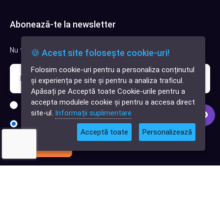
Abonează-te la newsletter
Nu trimitem spam, deci nu îți face griji.
🍪 Acest site folosește cookie-uri!
Folosim cookie-uri pentru a personaliza conținutul
✕
și experiența pe site și pentru a analiza traficul.
Cauți o aplicație
Apăsați pe Acceptă toate Cookie-urile pentru a
software?
accepta modulele cookie și pentru a accesa direct
Sunt interesat de clienți pentru compania mea IT
site-ul.
Informații suplimentare
Sunt interesat de achiziții software
Acceptă toate
Personalizează
Abonează-te