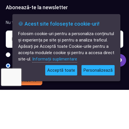
Abonează-te la newsletter
Nu trimitem spam, deci nu îți face griji.
🍪 Acest site folosește cookie-uri!
Folosim cookie-uri pentru a personaliza conținutul
✕
și experiența pe site și pentru a analiza traficul.
Cauți o aplicație
Apăsați pe Acceptă toate Cookie-urile pentru a
software?
accepta modulele cookie și pentru a accesa direct
Sunt interesat de clienți pentru compania mea IT
site-ul.
Informații suplimentare
Sunt interesat de achiziții software
Acceptă toate
Personalizează
Abonează-te