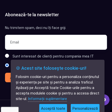
Abonează-te la newsletter
Nu trimitem spam, deci nu îți face griji.
Sunt interesat de clienți pentru compania mea IT
Sunt interesat de achiziții software
🍪 Acest site folosește cookie-uri!
Folosim cookie-uri pentru a personaliza conținutul
Abonează-te
✕
și experiența pe site și pentru a analiza traficul.
Cauți o aplicație
Apăsați pe Acceptă toate Cookie-urile pentru a
software?
accepta modulele cookie și pentru a accesa direct
site-ul.
Informații suplimentare
Acceptă toate
Personalizează