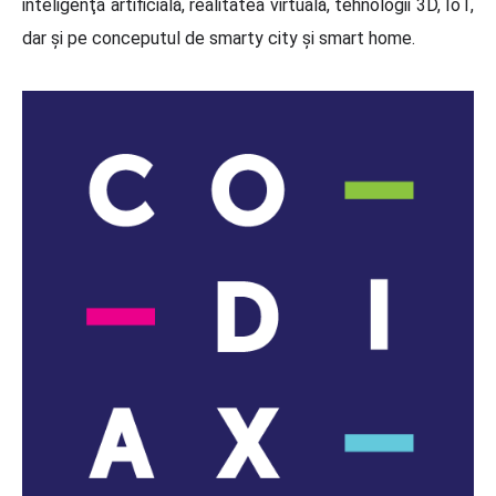
inteligenţa artificială, realitatea virtuală, tehnologii 3D, IoT,
dar şi pe conceputul de smarty city şi smart home.