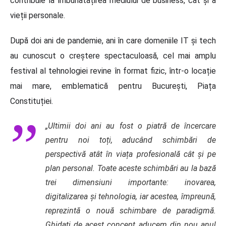
contribuie la îmbunătățirea mediului de business, cât și a
vieții personale.
După doi ani de pandemie, ani în care domeniile IT și tech
au cunoscut o creștere spectaculoasă, cel mai amplu
festival al tehnologiei revine în format fizic, într-o locație
mai mare, emblematică pentru București, Piața
Constituției.
„Ultimii doi ani au fost o piatră de încercare
pentru noi toți, aducând schimbări de
perspectivă atât în viața profesională cât și pe
plan personal. Toate aceste schimbări au la bază
trei dimensiuni importante: inovarea,
digitalizarea și tehnologia, iar acestea, împreună,
reprezintă o nouă schimbare de paradigmă.
Ghidați de acest concept aducem din nou anul