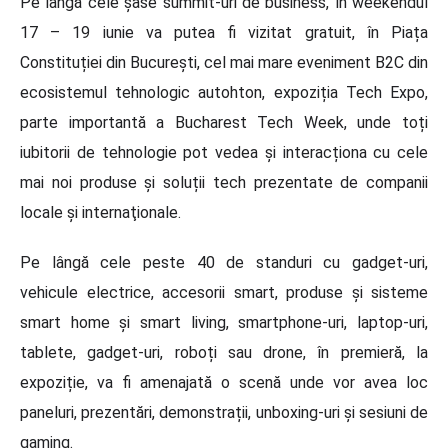
Pe lângă cele șase summit-uri de business, în weekendul
17 – 19 iunie va putea fi vizitat gratuit, în Piața
Constituției din București, cel mai mare eveniment B2C din
ecosistemul tehnologic autohton, expoziția Tech Expo,
parte importantă a Bucharest Tech Week, unde toți
iubitorii de tehnologie pot vedea și interacționa cu cele
mai noi produse și soluții tech prezentate de companii
locale și internaţionale.
Pe lângă cele peste 40 de standuri cu gadget-uri,
vehicule electrice, accesorii smart, produse și sisteme
smart home și smart living, smartphone-uri, laptop-uri,
tablete, gadget-uri, roboți sau drone, în premieră, la
expoziție, va fi amenajată o scenă unde vor avea loc
paneluri, prezentări, demonstrații, unboxing-uri și sesiuni de
gaming.