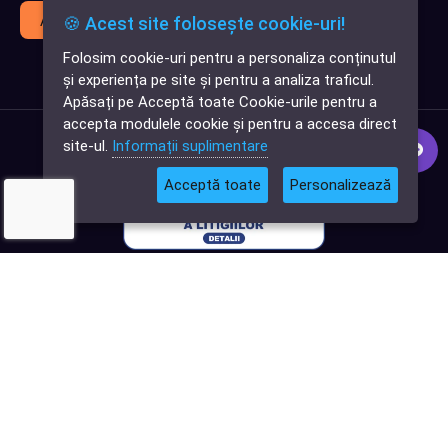
Abonează-te
🍪 Acest site folosește cookie-uri!
Folosim cookie-uri pentru a personaliza conținutul
✕
și experiența pe site și pentru a analiza traficul.
Cauți o aplicație
Apăsați pe Acceptă toate Cookie-urile pentru a
software?
accepta modulele cookie și pentru a accesa direct
site-ul.
Informații suplimentare
Acceptă toate
Personalizează
© 2026
Softlead
• Toate drepturile rezervate |
Termeni și Condiții
|
Politica de confidențialitate
|
Termeni și condiții Digital DNA