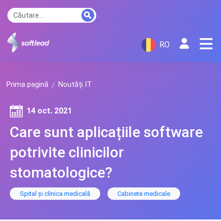
RO
Prima pagină
Noutăți IT
14 oct. 2021
Care sunt aplicațiile software
potrivite clinicilor
stomatologice?
Spital și clinica medicală
Cabinete medicale