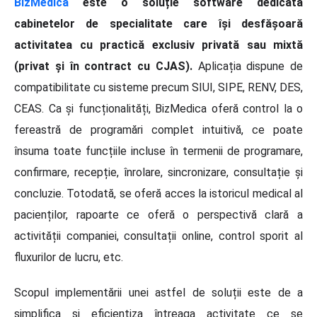
BizMedica
este o soluție software dedicată
cabinetelor de specialitate care își desfășoară
activitatea cu practică exclusiv privată sau mixtă
(privat și în contract cu CJAS).
Aplicația dispune de
compatibilitate cu sisteme precum SIUI, SIPE, RENV, DES,
CEAS. Ca și funcționalități, BizMedica oferă control la o
fereastră de programări complet intuitivă, ce poate
însuma toate funcțiile incluse în termenii de programare,
confirmare, recepție, înrolare, sincronizare, consultație și
concluzie. Totodată, se oferă acces la istoricul medical al
pacienților, rapoarte ce oferă o perspectivă clară a
activității companiei, consultații online, control sporit al
fluxurilor de lucru, etc.
Scopul implementării unei astfel de soluții este de a
simplifica și eficientiza întreaga activitate ce se