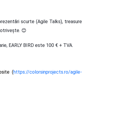
prezentări scurte (Agile Talks), treasure
potrivește.
😊
ruarie, EARLY BIRD este 100 € + TVA.
site (
https://colorsinprojects.ro/agile-