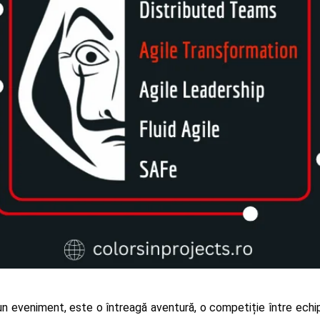
eveniment, este o întreagă aventură, o competiție între echipe