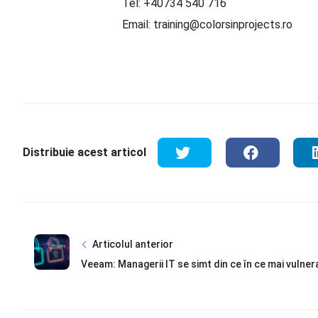
Tel: +40734 540 716
Email: training@colorsinprojects.ro
Distribuie acest articol
Articolul anterior
Veeam: Managerii IT se simt din ce în ce mai vulnerabi