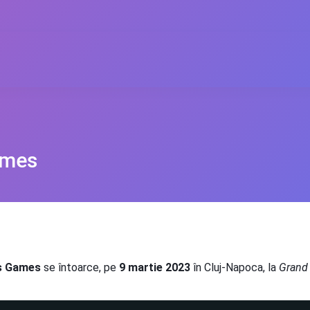
ames
s Games
se întoarce, pe
9 martie 2023
în Cluj-Napoca, la
Grand 