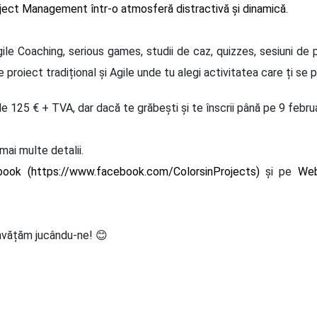
oject Management într-o atmosferă distractivă și dinamică.
ile Coaching, serious games, studii de caz, quizzes, sesiuni de 
oiect tradițional și Agile unde tu alegi activitatea care ți se 
de 125 € + TVA, dar dacă te grăbești și te înscrii până pe 9 feb
ai multe detalii.
book (
https://www.facebook.com/ColorsinProjects)
și pe
Web
învățăm jucându-ne!
😊