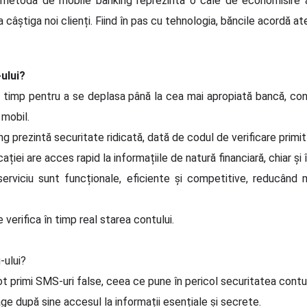
cii, metoda de mobile banking reprezintă o cale de economisire
câștiga noi clienți. Fiind în pas cu tehnologia, băncile acordă a
ului?
ce timp pentru a se deplasa până la cea mai apropiată bancă, con
 mobil.
ng prezintă securitate ridicată, dată de codul de verificare primi
icației are acces rapid la informațiile de natură financiară, chiar și
serviciu sunt funcționale, eficiente și competitive, reducân
 verifica în timp real starea contului.
-ului?
 pot primi SMS-uri false, ceea ce pune în pericol securitatea contul
ge după sine accesul la informații esențiale și secrete.