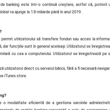
e banking este într-o continuă creștere, astfel că, potrivit u
global va ajunge la 1.8 miliarde până în anul 2019.
?
ermit utilizatorului să transfere fonduri sau acces la informaț
 dar funcțiile sunt în general aceleași. Utilizatorul se înregistrea
lară cu cea a computerului. Utilizatorul se înregistrează pe 
 utilizatorul direct cu serverul băncii, fără a fi necesară naviga
pe iTunes store.
ing?
te o modalitate eficientă de a gestiona sarcinile administra