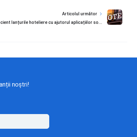
Articolul următor
ent lanțurile hoteliere cu ajutorul aplicațiilor so...
nții noștri!