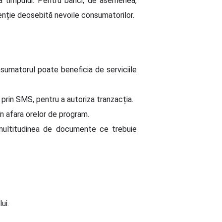
 a timpului. Pentru bănci, de asemenea,
tenție deosebită nevoile consumatorilor.
sumatorul poate beneficia de serviciile
t prin SMS, pentru a autoriza tranzacția.
 în afara orelor de program.
d multitudinea de documente ce trebuie
ui.