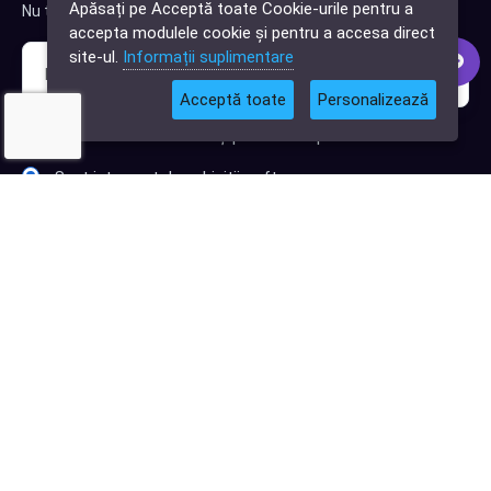
Apăsați pe Acceptă toate Cookie-urile pentru a
Nu trimitem spam, deci nu îți face griji.
software?
accepta modulele cookie și pentru a accesa direct
site-ul.
Informații suplimentare
Acceptă toate
Personalizează
Sunt interesat de clienți pentru compania mea IT
Sunt interesat de achiziții software
Abonează-te