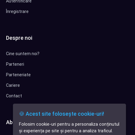
Autentificare
Înregistrare
Despre noi
Cine suntem noi?
Parteneri
Parteneriate
Cariere
Contact
🍪 Acest site folosește cookie-uri!
Abonează-te la newsletter
Folosim cookie-uri pentru a personaliza conținutul
✕
și experiența pe site și pentru a analiza traficul.
Cauți o aplicație