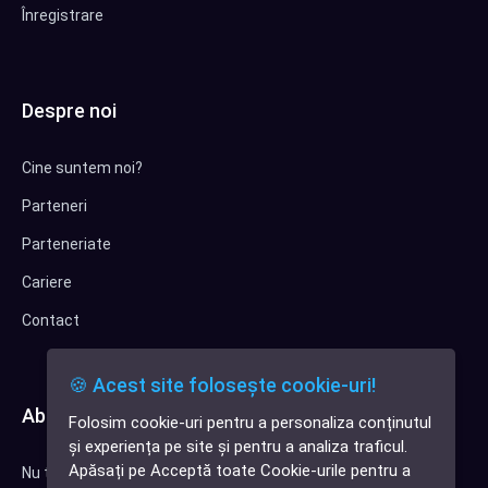
Înregistrare
Despre noi
Cine suntem noi?
Parteneri
Parteneriate
Cariere
Contact
🍪 Acest site folosește cookie-uri!
Abonează-te la newsletter
Folosim cookie-uri pentru a personaliza conținutul
✕
și experiența pe site și pentru a analiza traficul.
Cauți o aplicație
Apăsați pe Acceptă toate Cookie-urile pentru a
Nu trimitem spam, deci nu îți face griji.
software?