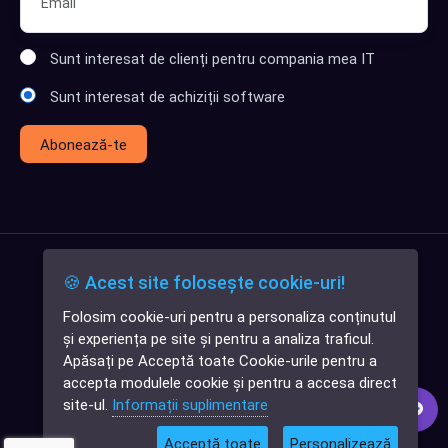
Sunt interesat de clienți pentru compania mea IT
Sunt interesat de achiziții software
Abonează-te
🍪 Acest site folosește cookie-uri!
Folosim cookie-uri pentru a personaliza conținutul
✕
și experiența pe site și pentru a analiza traficul.
Cauți o aplicație
Apăsați pe Acceptă toate Cookie-urile pentru a
software?
accepta modulele cookie și pentru a accesa direct
site-ul.
Informații suplimentare
Acceptă toate
Personalizează